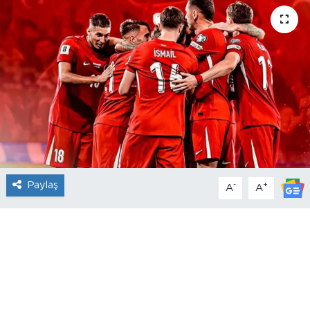
Paylaş
-
+
A
A