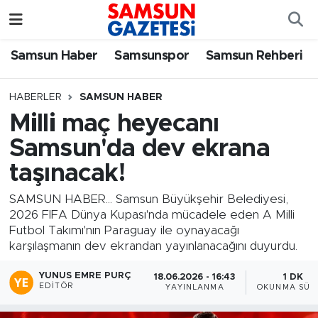
Samsun Haber
Samsun Nöbetçi Eczaneler
Samsun Haber
Samsunspor
Samsun Rehberi
Samsunspor
Samsun Hava Durumu
HABERLER
SAMSUN HABER
Milli maç heyecanı
Samsun Rehberi
SAMSUN Namaz Vakitleri
Samsun'da dev ekrana
Resmi İlanlar
Samsun Trafik Yoğunluk Haritası
taşınacak!
Süper Lig Puan Durumu ve Fikstür
SAMSUN HABER... Samsun Büyükşehir Belediyesi,
2026 FIFA Dünya Kupası'nda mücadele eden A Milli
Futbol Takımı'nın Paraguay ile oynayacağı
Tüm Manşetler
karşılaşmanın dev ekrandan yayınlanacağını duyurdu.
Son Dakika Haberleri
YUNUS EMRE PURÇ
18.06.2026 - 16:43
1 DK
EDITÖR
YAYINLANMA
OKUNMA SÜR
Haber Arşivi