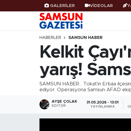
GALERİLER
VİDEOLAR
Y
Samsun Haber
Samsun Nöbetçi Eczaneler
Samsunspor
Samsun Hava Durumu
HABERLER
SAMSUN HABER
Kelkit Çayı
Samsun Rehberi
SAMSUN Namaz Vakitleri
yarış! Sam
Resmi İlanlar
Samsun Trafik Yoğunluk Haritası
Süper Lig Puan Durumu ve Fikstür
SAMSUN HABER... Tokat'ın Erbaa ilçesi
ediyor. Operasyona Samsun AFAD ekipl
Tüm Manşetler
AYŞE ÇOLAK
31.05.2026 - 13:01
EDITÖR
YAYINLANMA
O
Son Dakika Haberleri
Haber Arşivi