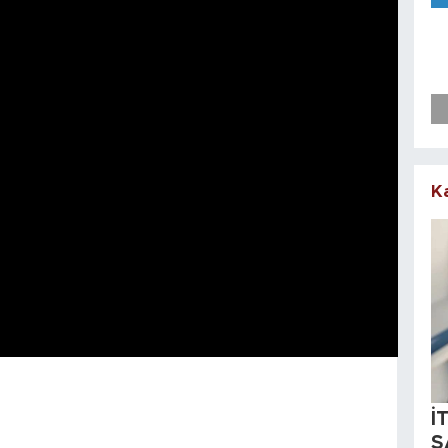
K
İ
S