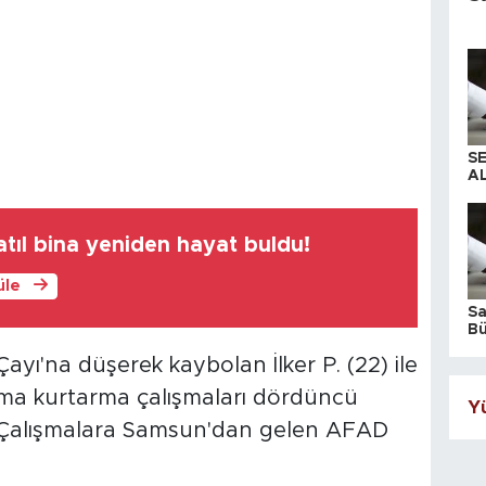
S
AL
tıl bina yeniden hayat buldu!
üle
S
Bü
iş
Çayı'na düşerek kaybolan İlker P. (22) ile
rama kurtarma çalışmaları dördüncü
Yü
. Çalışmalara Samsun'dan gelen AFAD