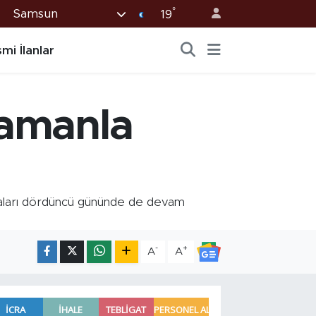
°
Samsun
19
mi İlanlar
zamanla
maları dördüncü gününde de devam
-
+
A
A