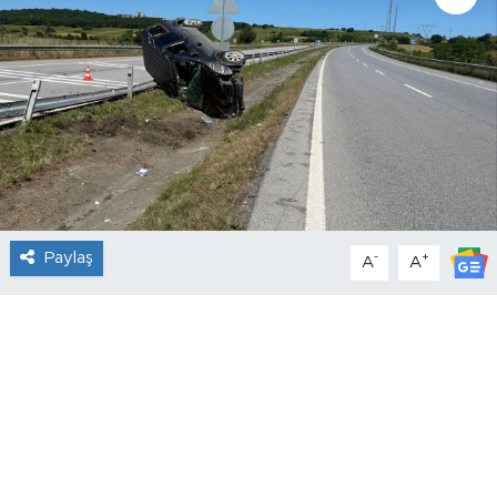
Paylaş
-
+
A
A