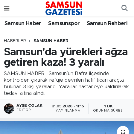
Samsun Haber
Samsun Nöbetçi Eczaneler
Samsun Haber
Samsunspor
Samsun Rehberi
Samsunspor
Samsun Hava Durumu
HABERLER
SAMSUN HABER
Samsun'da yürekleri ağza
Samsun Rehberi
SAMSUN Namaz Vakitleri
getiren kaza! 3 yaralı
Resmi İlanlar
Samsun Trafik Yoğunluk Haritası
SAMSUN HABER... Samsun’un Bafra ilçesinde
kontrolden çıkarak refüje devrilen hafif ticari araçta
Süper Lig Puan Durumu ve Fikstür
bulunan 3 kişi yaralandı. Yaralılar hastaneye kaldırılarak
tedavi altına alındı.
Tüm Manşetler
AYŞE ÇOLAK
31.05.2026 - 11:15
1 DK
EDITÖR
YAYINLANMA
OKUNMA SÜRESI
Son Dakika Haberleri
Haber Arşivi