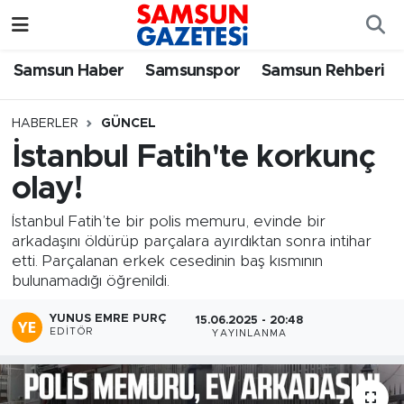
Samsun Haber
Samsun Nöbetçi Eczaneler
Samsun Haber
Samsunspor
Samsun Rehberi
Samsunspor
Samsun Hava Durumu
HABERLER
GÜNCEL
İstanbul Fatih'te korkunç
Samsun Rehberi
SAMSUN Namaz Vakitleri
olay!
Resmi İlanlar
Samsun Trafik Yoğunluk Haritası
İstanbul Fatih’te bir polis memuru, evinde bir
arkadaşını öldürüp parçalara ayırdıktan sonra intihar
Süper Lig Puan Durumu ve Fikstür
etti. Parçalanan erkek cesedinin baş kısmının
bulunamadığı öğrenildi.
Tüm Manşetler
YUNUS EMRE PURÇ
15.06.2025 - 20:48
EDITÖR
YAYINLANMA
Son Dakika Haberleri
Haber Arşivi