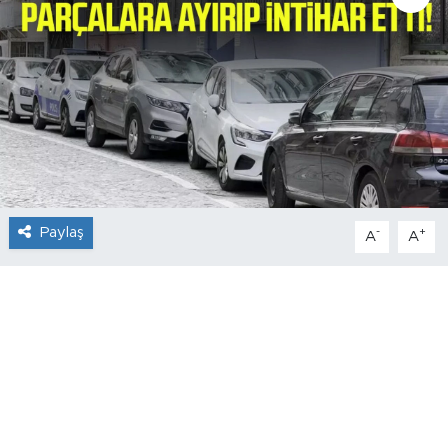
Paylaş
-
+
A
A