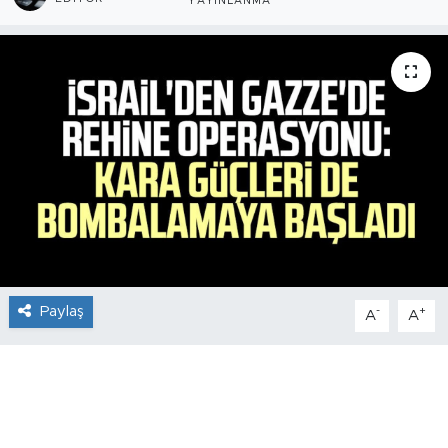
YAYINLANMA
Paylaş
-
+
A
A