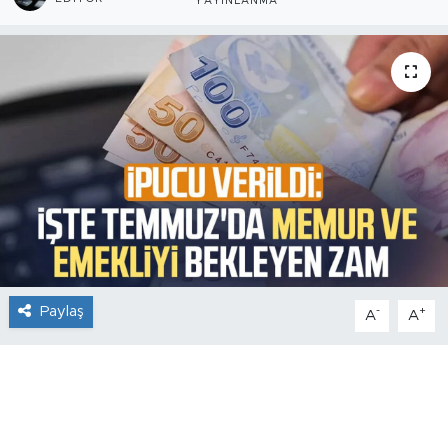
YAYINLANMA
Paylaş
-
+
A
A