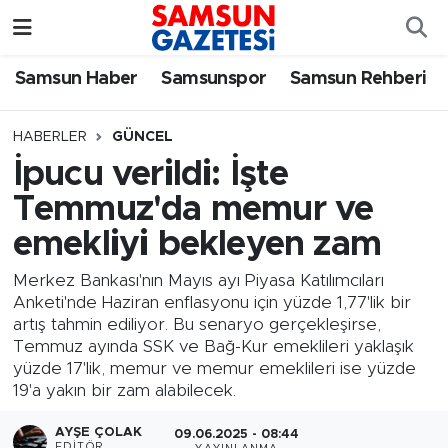
Samsun Haber
Samsun Nöbetçi Eczaneler
Samsun Haber
Samsunspor
Samsun Rehberi
Samsunspor
Samsun Hava Durumu
HABERLER
GÜNCEL
İpucu verildi: İşte
Samsun Rehberi
SAMSUN Namaz Vakitleri
Temmuz'da memur ve
Resmi İlanlar
Samsun Trafik Yoğunluk Haritası
emekliyi bekleyen zam
Süper Lig Puan Durumu ve Fikstür
Merkez Bankası'nın Mayıs ayı Piyasa Katılımcıları
Anketi'nde Haziran enflasyonu için yüzde 1,77'lik bir
artış tahmin ediliyor. Bu senaryo gerçekleşirse,
Tüm Manşetler
Temmuz ayında SSK ve Bağ-Kur emeklileri yaklaşık
yüzde 17'lik, memur ve memur emeklileri ise yüzde
Son Dakika Haberleri
19'a yakın bir zam alabilecek.
Haber Arşivi
AYŞE ÇOLAK
09.06.2025 - 08:44
EDITÖR