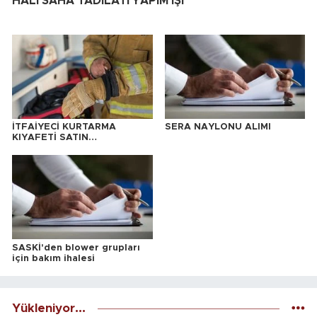
HALI SAHA TADİLATI YAPIM İŞİ
İTFAİYECİ KURTARMA
SERA NAYLONU ALIMI
KIYAFETİ SATIN
ALINACAKTIR
SASKİ'den blower grupları
için bakım ihalesi
Yükleniyor...