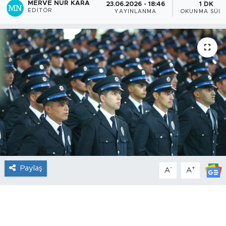
MERVE NUR KARA
23.06.2026 - 18:46
1 DK
EDITÖR
YAYINLANMA
OKUNMA SÜRE
Paylaş
-
+
A
A