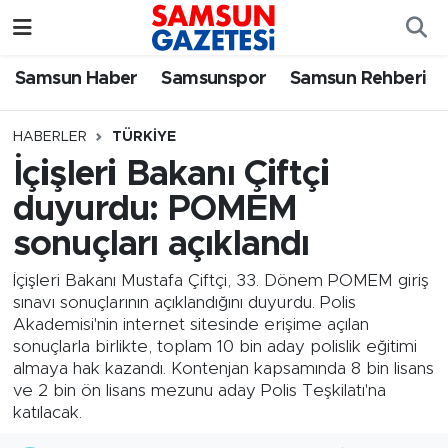
Samsun Haber
Samsun Nöbetçi Eczaneler
Samsun Haber
Samsunspor
Samsun Rehberi
Samsunspor
Samsun Hava Durumu
HABERLER
TÜRKIYE
İçişleri Bakanı Çiftçi
Samsun Rehberi
SAMSUN Namaz Vakitleri
duyurdu: POMEM
Resmi İlanlar
Samsun Trafik Yoğunluk Haritası
sonuçları açıklandı
Süper Lig Puan Durumu ve Fikstür
İçişleri Bakanı Mustafa Çiftçi, 33. Dönem POMEM giriş
sınavı sonuçlarının açıklandığını duyurdu. Polis
Akademisi'nin internet sitesinde erişime açılan
Tüm Manşetler
sonuçlarla birlikte, toplam 10 bin aday polislik eğitimi
almaya hak kazandı. Kontenjan kapsamında 8 bin lisans
Son Dakika Haberleri
ve 2 bin ön lisans mezunu aday Polis Teşkilatı'na
katılacak.
Haber Arşivi