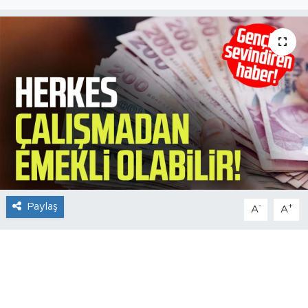
Paylaş
-
+
A
A