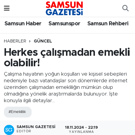
Samsun Haber
Samsun Nöbetçi Eczaneler
Samsun Haber
Samsunspor
Samsun Rehberi
Samsunspor
Samsun Hava Durumu
HABERLER
GÜNCEL
Herkes çalışmadan emekli
Samsun Rehberi
SAMSUN Namaz Vakitleri
olabilir!
Resmi İlanlar
Samsun Trafik Yoğunluk Haritası
Çalışma hayatının yoğun koşulları ve kişisel sebepleri
nedeniyle bazı vatandaşlar son dönemlerde internet
Süper Lig Puan Durumu ve Fikstür
üzerinden çalışmadan emekliliğin mümkün olup
olmadığına yönelik araştırmalarda bulunuyor. İşte
Tüm Manşetler
konuyla ilgili detaylar...
#Emeklilik
Son Dakika Haberleri
SAMSUN GAZETESI
18.11.2024 - 22:19
Haber Arşivi
EDITÖR
YAYINLANMA