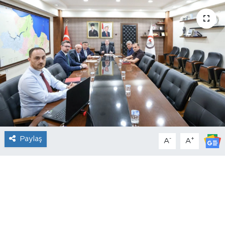
Paylaş
-
+
A
A