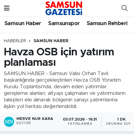
Samsun Haber
Samsun Nöbetçi Eczaneler
Samsun Haber
Samsunspor
Samsun Rehberi
Samsunspor
Samsun Hava Durumu
HABERLER
SAMSUN HABER
Havza OSB için yatırım
Samsun Rehberi
SAMSUN Namaz Vakitleri
planlaması
Resmi İlanlar
Samsun Trafik Yoğunluk Haritası
SAMSUN HABER - Samsun Valisi Orhan Tavlı
başkanlığında gerçekleştirilen Havza OSB Yönetim
Süper Lig Puan Durumu ve Fikstür
Kurulu Toplantısı'nda, devam eden yatırımlar,
genişleme alanları, altyapı çalışmaları ve yatırımcıların
Tüm Manşetler
talepleri ele alınarak bölgenin sanayi yatırımlarına
ilişkin yol haritası değerlendirildi.
Son Dakika Haberleri
MERVE NUR KARA
03.07.2026 - 16:31
1 DK
EDITÖR
YAYINLANMA
OKUNMA SÜRE
Haber Arşivi