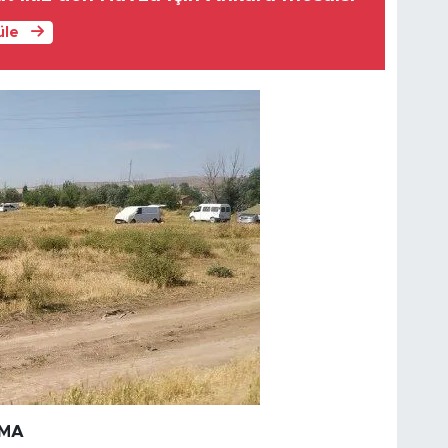
üle
AMA