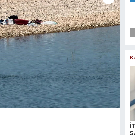
K
İ
S