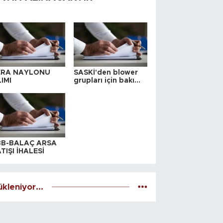
ERA NAYLONU
SASKİ'den blower
IMI
grupları için bakım
ihalesi
BB-BALAÇ ARSA
TIŞI İHALESİ
kleniyor...