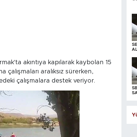
S
AL
ırmak'ta akıntıya kapılarak kaybolan 15
a çalışmaları aralıksız sürerken,
eki çalışmalara destek veriyor.
S
SA
Yü