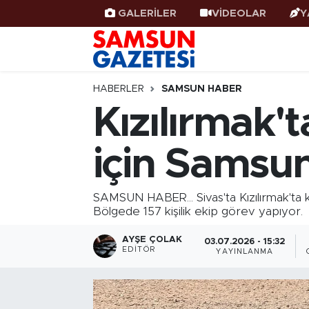
GALERİLER
VİDEOLAR
Y
Samsun Haber
Samsun Nöbetçi Eczaneler
Samsunspor
Samsun Hava Durumu
HABERLER
SAMSUN HABER
Kızılırmak'
Samsun Rehberi
SAMSUN Namaz Vakitleri
için Samsu
Resmi İlanlar
Samsun Trafik Yoğunluk Haritası
Süper Lig Puan Durumu ve Fikstür
SAMSUN HABER... Sivas'ta Kızılırmak'ta k
Bölgede 157 kişilik ekip görev yapıyor.
Tüm Manşetler
AYŞE ÇOLAK
03.07.2026 - 15:32
EDITÖR
YAYINLANMA
Son Dakika Haberleri
Haber Arşivi