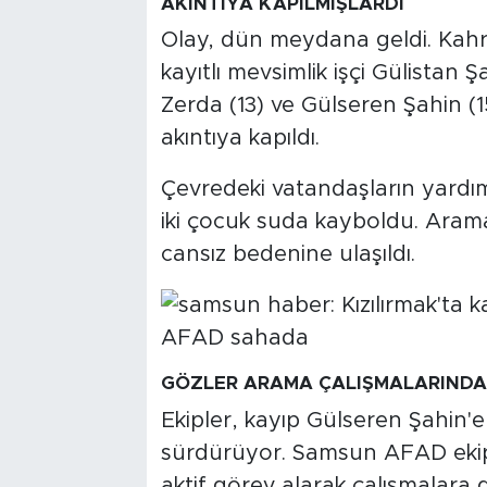
AKINTIYA KAPILMIŞLARDI
Olay, dün meydana geldi. Kahr
kayıtlı mevsimlik işçi Gülistan Şa
Zerda (13) ve Gülseren Şahin (15
akıntıya kapıldı.
Çevredeki vatandaşların yardımı
iki çocuk suda kayboldu. Aram
cansız bedenine ulaşıldı.
GÖZLER ARAMA ÇALIŞMALARINDA
Ekipler, kayıp Gülseren Şahin'e 
sürdürüyor. Samsun AFAD ekipl
aktif görev alarak çalışmalara 