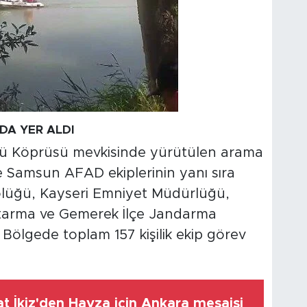
 DA YER ALDI
ü Köprüsü mevkisinde yürütülen arama
ve Samsun AFAD ekiplerinin yanı sıra
lüğü, Kayseri Emniyet Müdürlüğü,
arma ve Gemerek İlçe Jandarma
. Bölgede toplam 157 kişilik ekip görev
t İkiz'den Havza için Ankara mesaisi