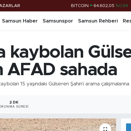
AZARLAR
DOLAR
47,5986
%0.06
EURO
55,0700
%0.1
Samsun Haber
Samsunspor
Samsun Rehberi
Res
STERLİN
64,2438
%0.21
G.ALTIN
6513.94
%0.32
ta kaybolan Güls
BİST100
13.768
%48
BITCOIN
64.602,05
%0.69
n AFAD sahada
aybolan 15 yaşındaki Gülseren Şahin'i arama çalışmalarına
2 DK
OKUNMA SÜRESI