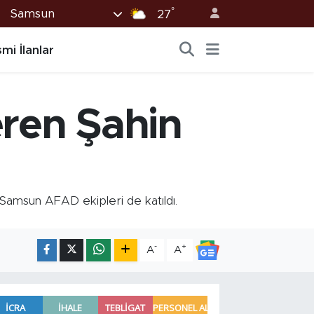
°
Samsun
27
mi İlanlar
eren Şahin
 Samsun AFAD ekipleri de katıldı.
-
+
A
A