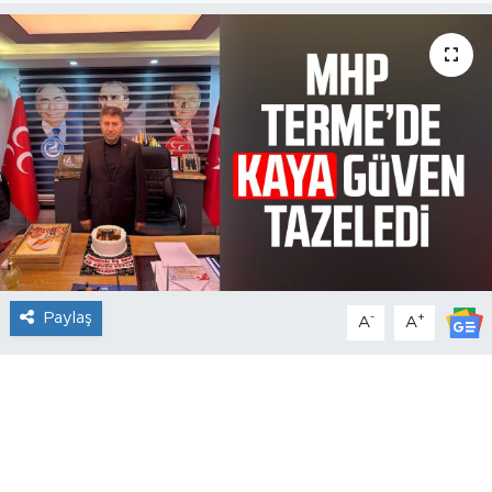
Paylaş
-
+
A
A