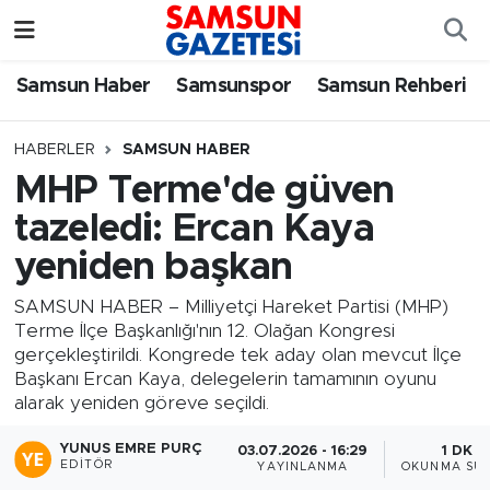
Samsun Haber
Samsun Nöbetçi Eczaneler
Samsun Haber
Samsunspor
Samsun Rehberi
Samsunspor
Samsun Hava Durumu
HABERLER
SAMSUN HABER
MHP Terme'de güven
Samsun Rehberi
SAMSUN Namaz Vakitleri
tazeledi: Ercan Kaya
Resmi İlanlar
Samsun Trafik Yoğunluk Haritası
yeniden başkan
Süper Lig Puan Durumu ve Fikstür
SAMSUN HABER – Milliyetçi Hareket Partisi (MHP)
Terme İlçe Başkanlığı'nın 12. Olağan Kongresi
gerçekleştirildi. Kongrede tek aday olan mevcut İlçe
Tüm Manşetler
Başkanı Ercan Kaya, delegelerin tamamının oyunu
alarak yeniden göreve seçildi.
Son Dakika Haberleri
YUNUS EMRE PURÇ
03.07.2026 - 16:29
1 DK
EDITÖR
YAYINLANMA
OKUNMA SÜR
Haber Arşivi