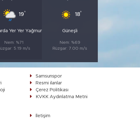
°
°
19
18
arda Yer Yer Yağmur
Güneşli
Nem: %71
Nem: %69
üzgar: 5.19 m/s
Rüzgar: 7.00 m/s
Samsunspor
i
Resmi ilanlar
oji
Çerez Politikası
ı
KVKK Aydınlatma Metni
İletişim