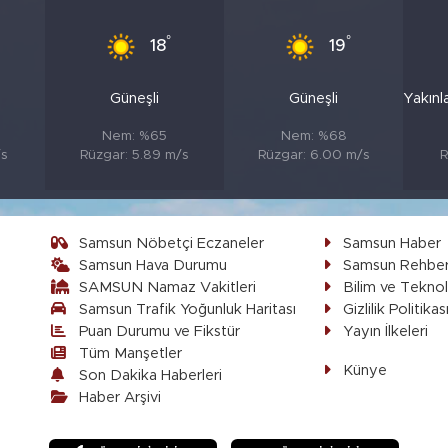
°
°
18
19
Güneşli
Güneşli
Yakınl
Nem: %65
Nem: %68
/s
Rüzgar: 5.89 m/s
Rüzgar: 6.00 m/s
R
Samsun Nöbetçi Eczaneler
Samsun Haber
Samsun Hava Durumu
Samsun Rehber
SAMSUN Namaz Vakitleri
Bilim ve Teknol
Samsun Trafik Yoğunluk Haritası
Gizlilik Politikas
Puan Durumu ve Fikstür
Yayın İlkeleri
Tüm Manşetler
Künye
Son Dakika Haberleri
Haber Arşivi