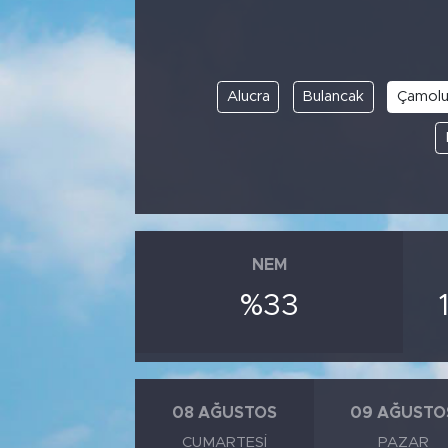
Alucra
Bulancak
Çamol
NEM
%33
08 AĞUSTOS
09 AĞUSTO
CUMARTESI
PAZAR