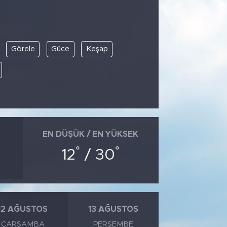
Görele
Güce
Keşap
EN DÜŞÜK / EN YÜKSEK
°
°
12
/ 30
12 AĞUSTOS
13 AĞUSTOS
ÇARŞAMBA
PERŞEMBE