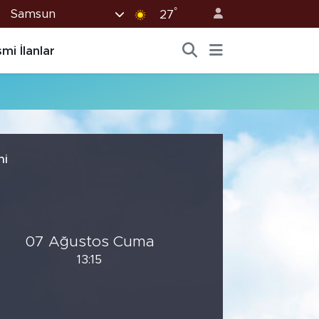
°
Samsun
27
mi İlanlar
ni
07 Ağustos Cuma
13:15