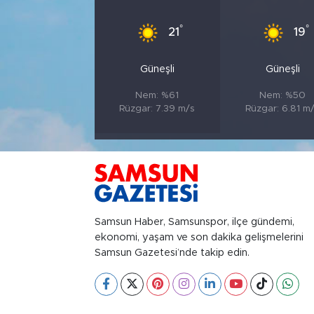
°
°
21
19
Güneşli
Güneşli
Nem: %61
Nem: %50
Rüzgar: 7.39 m/s
Rüzgar: 6.81 m
Samsun Haber, Samsunspor, ilçe gündemi,
ekonomi, yaşam ve son dakika gelişmelerini
Samsun Gazetesi’nde takip edin.