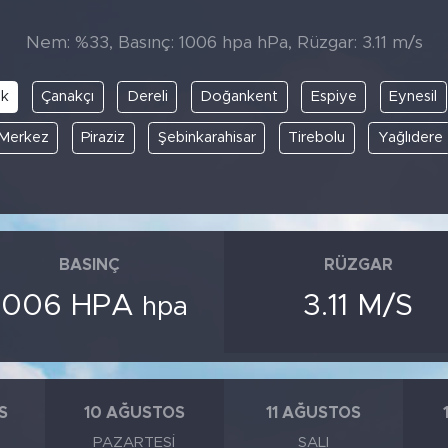
Nem: %33, Basınç: 1006 hpa hPa, Rüzgar: 3.11 m/s
uk
Çanakçı
Dereli
Doğankent
Espiye
Eynesil
Merkez
Piraziz
Şebinkarahisar
Tirebolu
Yağlıdere
BASINÇ
RÜZGAR
1006 HPA
3.11 M/S
hpa
S
10 AĞUSTOS
11 AĞUSTOS
PAZARTESI
SALI