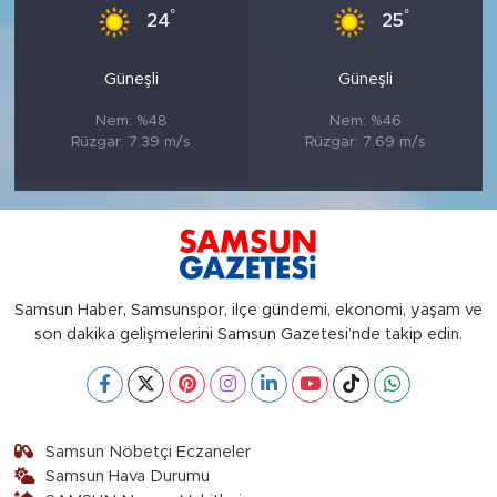
°
°
24
25
Güneşli
Güneşli
Nem: %48
Nem: %46
Rüzgar: 7.39 m/s
Rüzgar: 7.69 m/s
Samsun Haber, Samsunspor, ilçe gündemi, ekonomi, yaşam ve
son dakika gelişmelerini Samsun Gazetesi’nde takip edin.
Samsun Nöbetçi Eczaneler
Samsun Hava Durumu