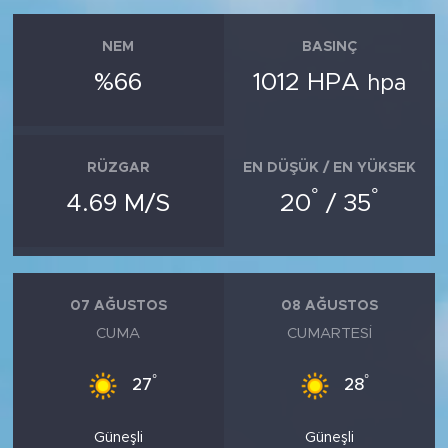
NEM
BASINÇ
%66
1012 HPA
hpa
RÜZGAR
EN DÜŞÜK / EN YÜKSEK
°
°
4.69 M/S
20
/ 35
07 AĞUSTOS
08 AĞUSTOS
CUMA
CUMARTESI
°
°
27
28
Güneşli
Güneşli