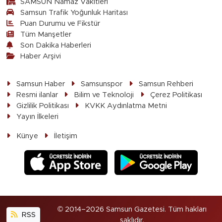
SAMSUN Namaz Vakitleri
Samsun Trafik Yoğunluk Haritası
Puan Durumu ve Fikstür
Tüm Manşetler
Son Dakika Haberleri
Haber Arşivi
Samsun Haber
Samsunspor
Samsun Rehberi
Resmi ilanlar
Bilim ve Teknoloji
Çerez Politikası
Gizlilik Politikası
KVKK Aydınlatma Metni
Yayın İlkeleri
Künye
İletişim
© 2014–2026 Samsun Gazetesi. Tüm hakları
RSS
saklıdır.