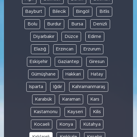
Bayburt
Bilecik
Bingöl
Bitlis
Bolu
Burdur
Bursa
Denizli
Diyarbakır
Düzce
Edirne
Elazığ
Erzincan
Erzurum
Eskişehir
Gaziantep
Giresun
Gümüşhane
Hakkari
Hatay
Isparta
Iğdır
Kahramanmaraş
Karabük
Karaman
Kars
Kastamonu
Kayseri
Kilis
Kocaeli
Konya
Kütahya
Kırklareli
Kırıkkale
Kırşehir