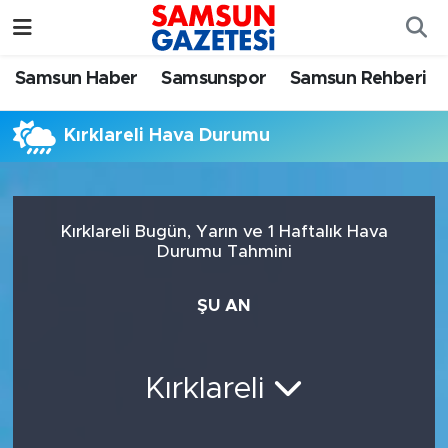
Samsun Haber
Samsun Nöbetçi Eczaneler
Samsun Haber
Samsunspor
Samsun Rehberi
Samsunspor
Samsun Hava Durumu
Kırklareli Hava Durumu
Samsun Rehberi
SAMSUN Namaz Vakitleri
Resmi İlanlar
Samsun Trafik Yoğunluk Haritası
Kırklareli Bugün, Yarın ve 1 Haftalık Hava
Durumu Tahmini
Süper Lig Puan Durumu ve Fikstür
ŞU AN
Tüm Manşetler
Son Dakika Haberleri
Kırklareli
Haber Arşivi