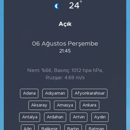
°
24
Açık
06 Ağustos Perşembe
21:45
Nem: %66, Basınç: 1012 hpa hPa,
Rüzgar: 4.69 m/s
Adana
Adıyaman
Afyonkarahisar
Aksaray
Amasya
Ankara
Antalya
Ardahan
Artvin
Aydın
Ağrı
Balıkesir
Bartın
Batman