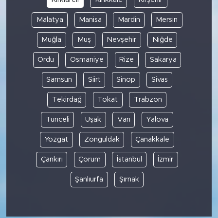
Malatya
Manisa
Mardin
Mersin
Muğla
Muş
Nevşehir
Niğde
Ordu
Osmaniye
Rize
Sakarya
Samsun
Siirt
Sinop
Sivas
Tekirdağ
Tokat
Trabzon
Tunceli
Uşak
Van
Yalova
Yozgat
Zonguldak
Çanakkale
Çankırı
Çorum
İstanbul
İzmir
Şanlıurfa
Şırnak