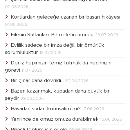
02.08.2026
Kortlardan geleceğe uzanan bir başarı hikâyesi
01.08.2026
Filenin Sultanları: Bir milletin umudu
26.07.2026
Evlilik sadece bir imza değil, bir ömürlük
sorumluluktur
13.07.2026
Deniz hepimizin temiz tutmak da hepimizin
görevi
11.07.2026
Bir çınar daha devrildi...
30.06.2026
Bazen kazanmak, kupadan daha büyük bir
şeydir
29.06.2026
Havadan sudan konuşalım mı?
17.06.2026
Yenilince de omuz omuza durabilmek
16.06.2026
Bilinçli toplum için el ele
09.06.2026