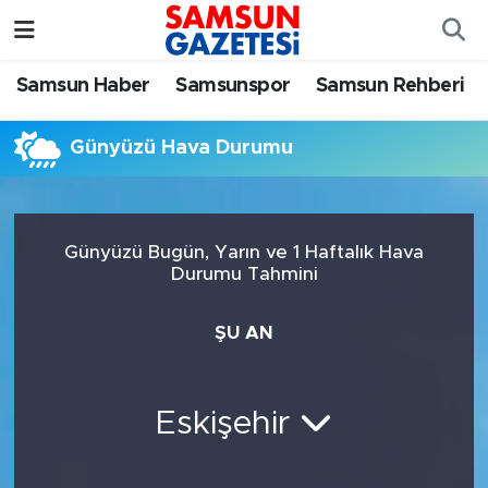
Samsun Haber
Samsun Nöbetçi Eczaneler
Samsun Haber
Samsunspor
Samsun Rehberi
Samsunspor
Samsun Hava Durumu
Günyüzü Hava Durumu
Samsun Rehberi
SAMSUN Namaz Vakitleri
Resmi İlanlar
Samsun Trafik Yoğunluk Haritası
Günyüzü Bugün, Yarın ve 1 Haftalık Hava
Durumu Tahmini
Süper Lig Puan Durumu ve Fikstür
ŞU AN
Tüm Manşetler
Son Dakika Haberleri
Eskişehir
Haber Arşivi