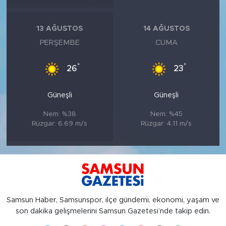
13 AĞUSTOS
14 AĞUSTOS
PERŞEMBE
CUMA
°
°
26
23
Güneşli
Güneşli
Nem: %38
Nem: %45
Rüzgar: 6.69 m/s
Rüzgar: 4.11 m/s
Samsun Haber, Samsunspor, ilçe gündemi, ekonomi, yaşam ve
son dakika gelişmelerini Samsun Gazetesi’nde takip edin.