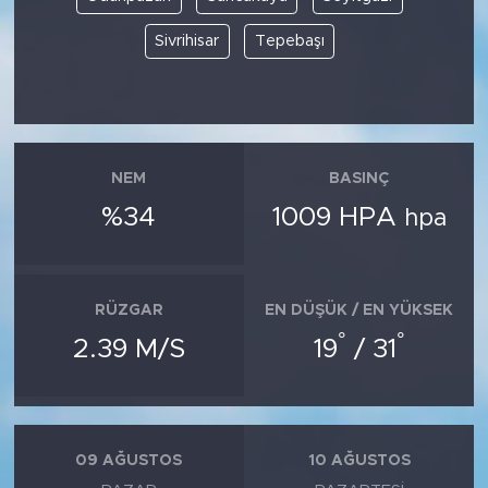
Sivrihisar
Tepebaşı
NEM
BASINÇ
%34
1009 HPA
hpa
RÜZGAR
EN DÜŞÜK / EN YÜKSEK
°
°
2.39 M/S
19
/ 31
09 AĞUSTOS
10 AĞUSTOS