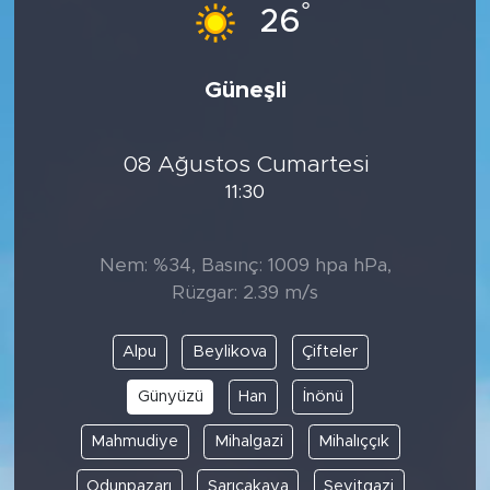
°
26
Güneşli
08 Ağustos Cumartesi
11:30
Nem: %34, Basınç: 1009 hpa hPa,
Rüzgar: 2.39 m/s
Alpu
Beylikova
Çifteler
Günyüzü
Han
İnönü
Mahmudiye
Mihalgazi
Mihalıççık
Odunpazarı
Sarıcakaya
Seyitgazi