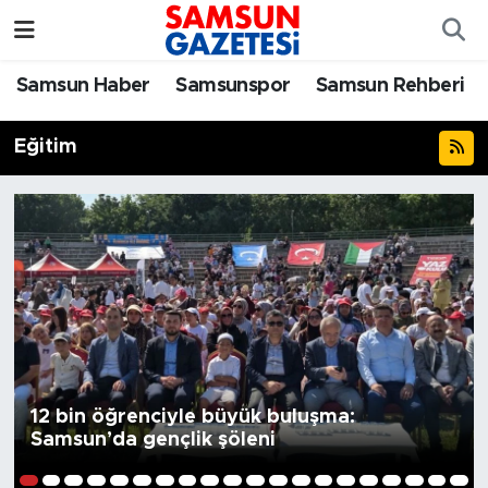
Samsun Haber
Samsun Nöbetçi Eczaneler
Samsun Haber
Samsunspor
Samsun Rehberi
Samsunspor
Samsun Hava Durumu
Eğitim
Samsun Rehberi
SAMSUN Namaz Vakitleri
Resmi İlanlar
Samsun Trafik Yoğunluk Haritası
Süper Lig Puan Durumu ve Fikstür
Tüm Manşetler
Son Dakika Haberleri
12 bin öğrenciyle büyük buluşma:
Samsun’da gençlik şöleni
Haber Arşivi