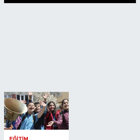
1
2
3
4
5
6
7
8
9
10
11
12
13
14
15
16
17
18
19
20
EĞITIM