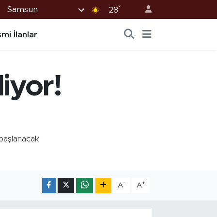
°
Samsun
28
mi İlanlar
iyor!
 başlanacak
-
+
A
A