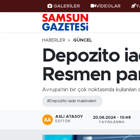
GALERİLER
VİDEOLAR
Y
Samsun Haber
Samsun Nöbetçi Eczaneler
Samsunspor
Samsun Hava Durumu
HABERLER
GÜNCEL
Depozito ia
Samsun Rehberi
SAMSUN Namaz Vakitleri
Resmen pa
Resmi İlanlar
Samsun Trafik Yoğunluk Haritası
Süper Lig Puan Durumu ve Fikstür
Avrupa'nın bir çok noktasında kullanılan
#Depozito iade makineleri
Tüm Manşetler
ASLI ATASOY
20.06.2024 - 10:48
Son Dakika Haberleri
EDITÖR
YAYINLANMA
Haber Arşivi