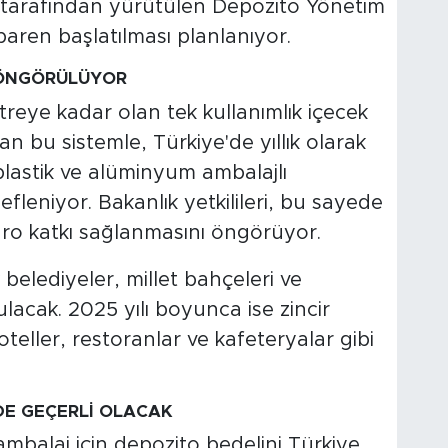
 tarafından yürütülen Depozito Yönetim
baren başlatılması planlanıyor.
 ÖNGÖRÜLÜYOR
itreye kadar olan tek kullanımlık içecek
n bu sistemle, Türkiye'de yıllık olarak
plastik ve alüminyum ambalajlı
leniyor. Bakanlık yetkilileri, bu sayede
ro katkı sağlanmasını öngörüyor.
k belediyeler, millet bahçeleri ve
ulacak. 2025 yılı boyunca ise zincir
 oteller, restoranlar ve kafeteryalar gibi
DE GEÇERLİ OLACAK
 ambalaj için depozito bedelini Türkiye