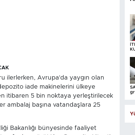
İT
K
KI
A
CAK
ğru ilerlerken, Avrupa'da yaygın olan
depozito iade makinelerini ülkeye
SA
gr
n itibaren 5 bin noktaya yerleştirilecek
ih
er ambalaj başına vatandaşlara 25
Yü
ikliği Bakanlığı bünyesinde faaliyet