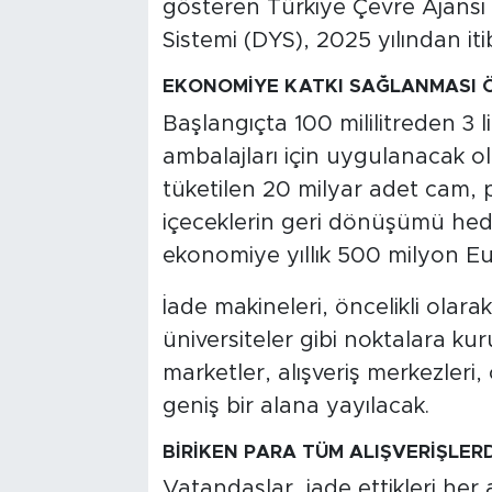
gösteren Türkiye Çevre Ajansı
Sistemi (DYS), 2025 yılından iti
EKONOMİYE KATKI SAĞLANMASI
Başlangıçta 100 mililitreden 3 l
ambalajları için uygulanacak ola
tüketilen 20 milyar adet cam, 
içeceklerin geri dönüşümü hedef
ekonomiye yıllık 500 milyon Eu
İade makineleri, öncelikli olara
üniversiteler gibi noktalara kur
marketler, alışveriş merkezleri,
geniş bir alana yayılacak.
BİRİKEN PARA TÜM ALIŞVERİŞLER
Vatandaşlar, iade ettikleri her