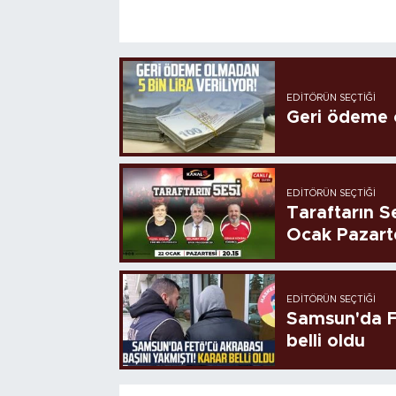
EDITÖRÜN SEÇTIĞI
Geri ödeme o
EDITÖRÜN SEÇTIĞI
Taraftarın Se
Ocak Pazart
EDITÖRÜN SEÇTIĞI
Samsun'da FE
belli oldu