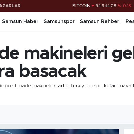
AZARLAR
DOLAR
47,7436
%0.18
EURO
55,2510
%0.32
Samsun Haber
Samsunspor
Samsun Rehberi
Res
STERLİN
64,4811
%0.38
G.ALTIN
6660.55
%0.03
de makineleri gel
BİST100
13.779
%-14
ra basacak
 depozito iade makineleri artık Türkiye'de de kullanılmaya