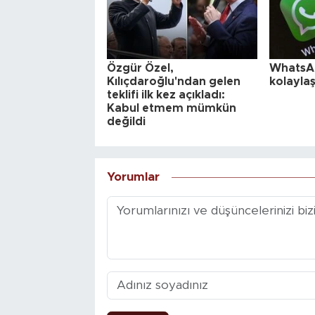
Özgür Özel,
WhatsAp
Kılıçdaroğlu'ndan gelen
kolaylaş
teklifi ilk kez açıkladı:
Kabul etmem mümkün
değildi
Yorumlar