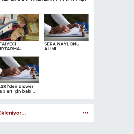
FAİYECİ
SERA NAYLONU
URTARMA
ALIMI
YAFETİ SATIN
LINACAKTIR
SKİ'den blower
upları için bakım
alesi
kleniyor...