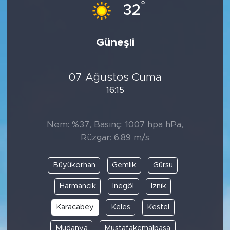
°
32
Güneşli
07 Ağustos Cuma
16:15
Nem: %37, Basınç: 1007 hpa hPa,
Rüzgar: 6.89 m/s
Büyükorhan
Gemlik
Gürsu
Harmancık
İnegöl
İznik
Karacabey
Keles
Kestel
Mudanya
Mustafakemalpaşa