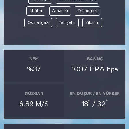
Nilüfer
Orhaneli
Orhangazi
Osmangazi
Yenişehir
Yıldırım
NEM
BASINÇ
%37
1007 HPA
hpa
RÜZGAR
EN DÜŞÜK / EN YÜKSEK
°
°
6.89 M/S
18
/ 32