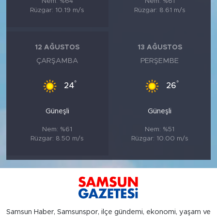
Nem: %64
Nem: %61
Rüzgar: 10.19 m/s
Rüzgar: 8.61 m/s
12 AĞUSTOS
13 AĞUSTOS
ÇARŞAMBA
PERŞEMBE
°
°
24
26
Güneşli
Güneşli
Nem: %61
Nem: %51
Rüzgar: 8.50 m/s
Rüzgar: 10.00 m/s
Samsun Haber, Samsunspor, ilçe gündemi, ekonomi, yaşam ve