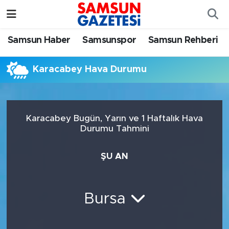
Samsun Haber
Samsun Nöbetçi Eczaneler
Samsun Haber
Samsunspor
Samsun Rehberi
Samsunspor
Samsun Hava Durumu
Karacabey Hava Durumu
Samsun Rehberi
SAMSUN Namaz Vakitleri
Resmi İlanlar
Samsun Trafik Yoğunluk Haritası
Karacabey Bugün, Yarın ve 1 Haftalık Hava
Durumu Tahmini
Süper Lig Puan Durumu ve Fikstür
ŞU AN
Tüm Manşetler
Son Dakika Haberleri
Bursa
Haber Arşivi