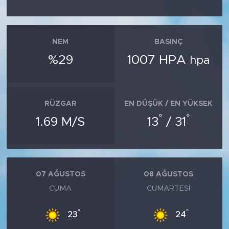
NEM
BASINÇ
%29
1007 HPA
hpa
RÜZGAR
EN DÜŞÜK / EN YÜKSEK
°
°
1.69 M/S
13
/ 31
07 AĞUSTOS
08 AĞUSTOS
CUMA
CUMARTESI
°
°
23
24