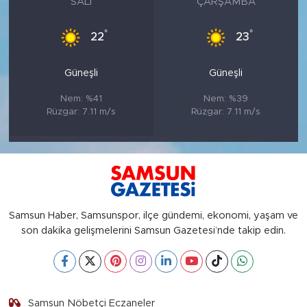
SALI
ÇARŞAMBA
°
°
22
23
Güneşli
Güneşli
Nem: %41
Nem: %39
Rüzgar: 7.11 m/s
Rüzgar: 7.11 m/s
Samsun Haber, Samsunspor, ilçe gündemi, ekonomi, yaşam ve
son dakika gelişmelerini Samsun Gazetesi’nde takip edin.
Samsun Nöbetçi Eczaneler