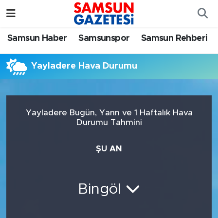
Samsun Haber
Samsun Nöbetçi Eczaneler
Samsun Haber
Samsunspor
Samsun Rehberi
Samsunspor
Samsun Hava Durumu
Yayladere Hava Durumu
Samsun Rehberi
SAMSUN Namaz Vakitleri
Resmi İlanlar
Samsun Trafik Yoğunluk Haritası
Yayladere Bugün, Yarın ve 1 Haftalık Hava
Durumu Tahmini
Süper Lig Puan Durumu ve Fikstür
ŞU AN
Tüm Manşetler
Son Dakika Haberleri
Bingöl
Haber Arşivi