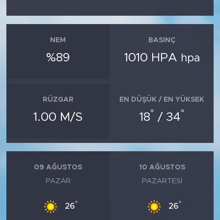
NEM
BASINÇ
%89
1010 HPA
hpa
RÜZGAR
EN DÜŞÜK / EN YÜKSEK
°
°
1.00 M/S
18
/ 34
09 AĞUSTOS
10 AĞUSTOS
PAZAR
PAZARTESI
°
°
26
26