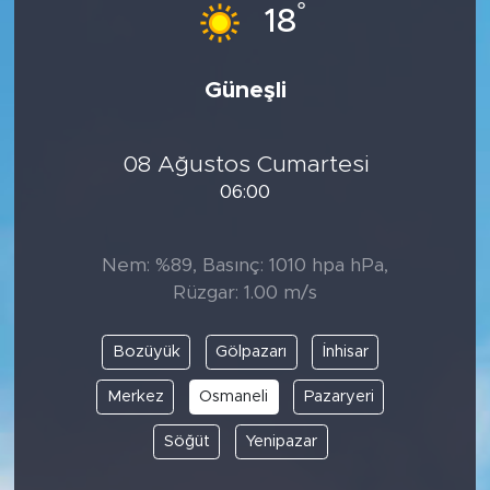
°
18
Güneşli
08 Ağustos Cumartesi
06:00
Nem: %89, Basınç: 1010 hpa hPa,
Rüzgar: 1.00 m/s
Bozüyük
Gölpazarı
İnhisar
Merkez
Osmaneli
Pazaryeri
Söğüt
Yenipazar