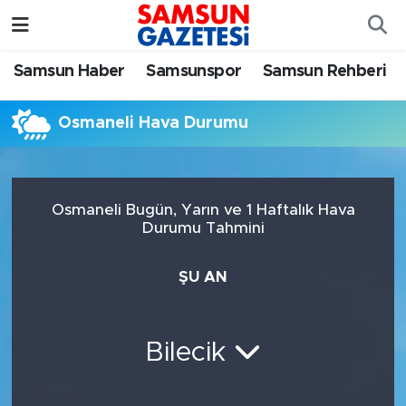
Samsun Haber
Samsun Nöbetçi Eczaneler
Samsun Haber
Samsunspor
Samsun Rehberi
Samsunspor
Samsun Hava Durumu
Osmaneli Hava Durumu
Samsun Rehberi
SAMSUN Namaz Vakitleri
Resmi İlanlar
Samsun Trafik Yoğunluk Haritası
Osmaneli Bugün, Yarın ve 1 Haftalık Hava
Durumu Tahmini
Süper Lig Puan Durumu ve Fikstür
ŞU AN
Tüm Manşetler
Son Dakika Haberleri
Bilecik
Haber Arşivi