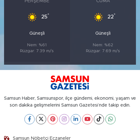
PERŞEMBE
CUMA
°
°
25
22
Güneşli
Güneşli
Nem: %61
Nem: %62
Rüzgar: 7.39 m/s
Rüzgar: 7.69 m/s
Samsun Haber, Samsunspor, ilçe gündemi, ekonomi, yaşam ve
son dakika gelişmelerini Samsun Gazetesi’nde takip edin.
Samsun Nöbetçi Eczaneler