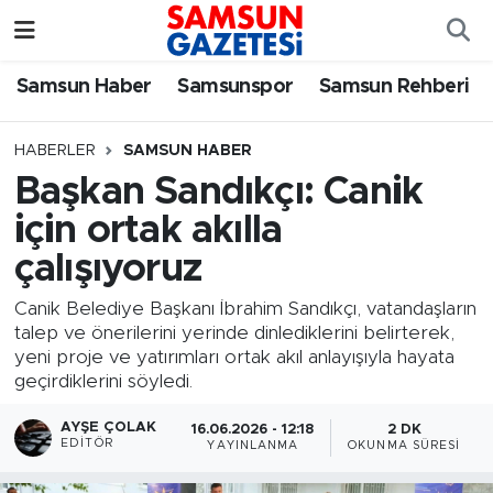
Samsun Haber
Samsun Nöbetçi Eczaneler
Samsun Haber
Samsunspor
Samsun Rehberi
Samsunspor
Samsun Hava Durumu
HABERLER
SAMSUN HABER
Başkan Sandıkçı: Canik
Samsun Rehberi
SAMSUN Namaz Vakitleri
için ortak akılla
Resmi İlanlar
Samsun Trafik Yoğunluk Haritası
çalışıyoruz
Süper Lig Puan Durumu ve Fikstür
Canik Belediye Başkanı İbrahim Sandıkçı, vatandaşların
talep ve önerilerini yerinde dinlediklerini belirterek,
yeni proje ve yatırımları ortak akıl anlayışıyla hayata
Tüm Manşetler
geçirdiklerini söyledi.
Son Dakika Haberleri
AYŞE ÇOLAK
16.06.2026 - 12:18
2 DK
EDITÖR
YAYINLANMA
OKUNMA SÜRESI
Haber Arşivi