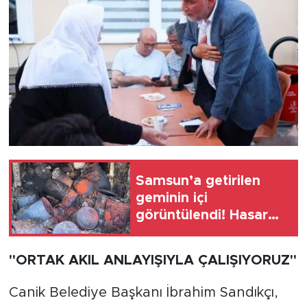
Samsun’a getirilen
geminin içi
görüntülendi! Hasar
ağır
"ORTAK AKIL ANLAYIŞIYLA ÇALIŞIYORUZ"
Canik Belediye Başkanı İbrahim Sandıkçı,