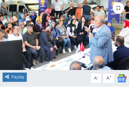
Paylaş
-
+
A
A