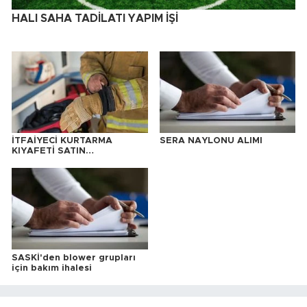
HALI SAHA TADİLATI YAPIM İŞİ
İTFAİYECİ KURTARMA
SERA NAYLONU ALIMI
KIYAFETİ SATIN
ALINACAKTIR
SASKİ'den blower grupları
için bakım ihalesi