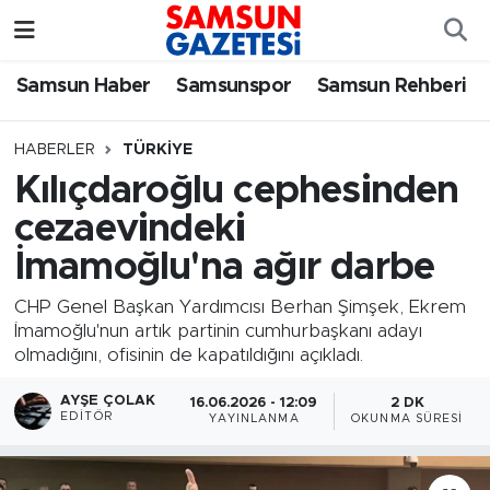
Samsun Haber
Samsun Nöbetçi Eczaneler
Samsun Haber
Samsunspor
Samsun Rehberi
Samsunspor
Samsun Hava Durumu
HABERLER
TÜRKIYE
Kılıçdaroğlu cephesinden
Samsun Rehberi
SAMSUN Namaz Vakitleri
cezaevindeki
Resmi İlanlar
Samsun Trafik Yoğunluk Haritası
İmamoğlu'na ağır darbe
Süper Lig Puan Durumu ve Fikstür
CHP Genel Başkan Yardımcısı Berhan Şimşek, Ekrem
İmamoğlu'nun artık partinin cumhurbaşkanı adayı
olmadığını, ofisinin de kapatıldığını açıkladı.
Tüm Manşetler
AYŞE ÇOLAK
16.06.2026 - 12:09
2 DK
Son Dakika Haberleri
EDITÖR
YAYINLANMA
OKUNMA SÜRESI
Haber Arşivi