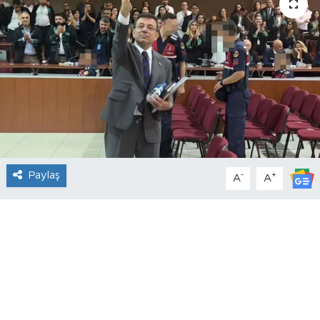
Paylaş
-
+
A
A