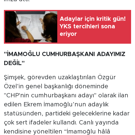
Adaylar için kritik gün!
YKS tercihleri sona
eriyor
"İMAMOĞLU CUMHURBAŞKANI ADAYIMIZ
DEĞİL"
Şimşek, görevden uzaklaştırılan Özgür
Özel’in genel başkanlığı döneminde
"CHP'nin cumhurbaşkanı adayı" olarak ilan
edilen Ekrem İmamoğlu’nun adaylık
statüsünden, partideki geleceklerine kadar
çok sert ifadeler kullandı. Canlı yayında
kendisine yöneltilen “İmamoğlu hâlâ