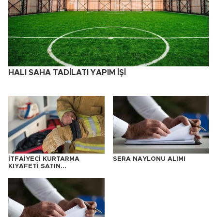
HALI SAHA TADİLATI YAPIM İŞİ
İTFAİYECİ KURTARMA
SERA NAYLONU ALIMI
KIYAFETİ SATIN
ALINACAKTIR