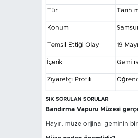
Tür
Tarih 
Konum
Samsun
Temsil Ettiği Olay
19 May
İçerik
Gemi re
Ziyaretçi Profili
Öğrenci
SIK SORULAN SORULAR
Bandırma Vapuru Müzesi gerç
Hayır, müze orijinal geminin bir