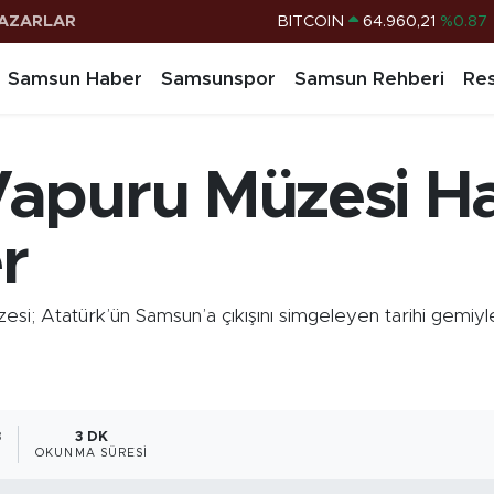
AZARLAR
DOLAR
47,7436
%0.18
EURO
55,2510
%0.32
Samsun Haber
Samsunspor
Samsun Rehberi
Res
STERLİN
64,4811
%0.38
G.ALTIN
6660.55
%0.03
apuru Müzesi H
BİST100
13.779
%-14
BITCOIN
64.960,21
%0.87
er
 Atatürk’ün Samsun’a çıkışını simgeleyen tarihi gemiyle,
8
3 DK
OKUNMA SÜRESI