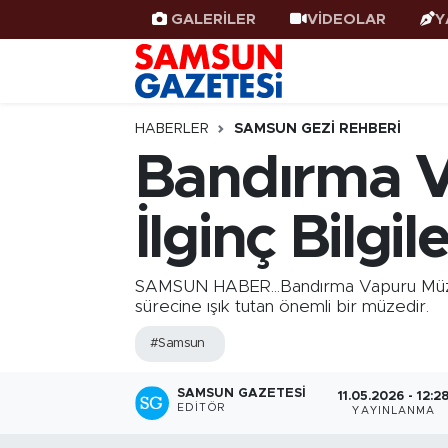
GALERİLER
VİDEOLAR
Y
Samsun Haber
Samsun Nöbetçi Eczaneler
Samsunspor
Samsun Hava Durumu
HABERLER
SAMSUN GEZI REHBERI
Bandırma V
Samsun Rehberi
SAMSUN Namaz Vakitleri
İlginç Bilgil
Resmi İlanlar
Samsun Trafik Yoğunluk Haritası
Süper Lig Puan Durumu ve Fikstür
SAMSUN HABER...Bandırma Vapuru Müzesi;
sürecine ışık tutan önemli bir müzedir.
Tüm Manşetler
#Samsun
Son Dakika Haberleri
SAMSUN GAZETESI
11.05.2026 - 12:2
EDITÖR
YAYINLANMA
Haber Arşivi