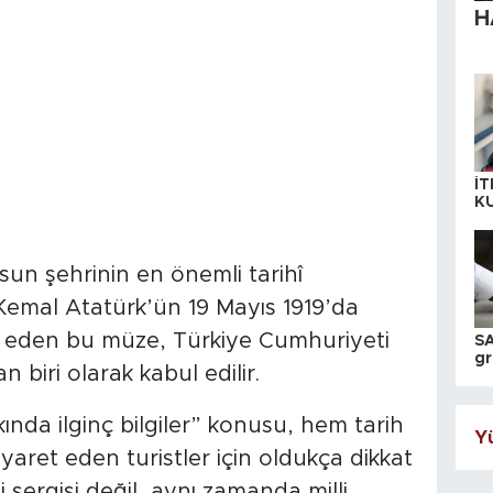
H
İT
K
KI
A
n şehrinin en önemli tarihî
 Kemal Atatürk’ün 19 Mayıs 1919’da
l eden bu müze, Türkiye Cumhuriyeti
SA
gr
 biri olarak kabul edilir.
ih
da ilginç bilgiler” konusu, hem tarih
Yü
aret eden turistler için oldukça dikkat
 sergisi değil, aynı zamanda milli