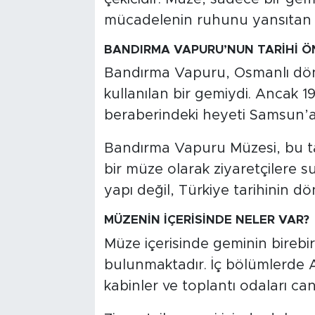
mücadelenin ruhunu yansıtan b
BANDIRMA VAPURU’NUN TARİHİ Ö
Bandırma Vapuru, Osmanlı dön
kullanılan bir gemiydi. Ancak 1
beraberindeki heyeti Samsun’a t
Bandırma Vapuru Müzesi, bu tar
bir müze olarak ziyaretçilere 
yapı değil, Türkiye tarihinin d
MÜZENİN İÇERİSİNDE NELER VAR?
Müze içerisinde geminin birebir
bulunmaktadır. İç bölümlerde At
kabinler ve toplantı odaları canl