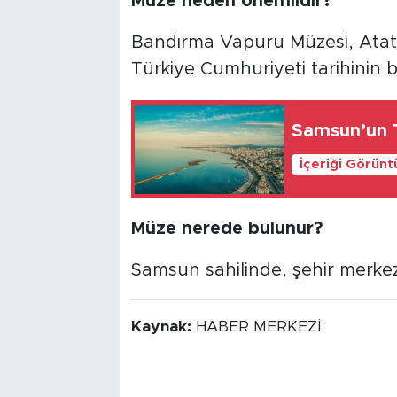
Müze neden önemlidir?
Bandırma Vapuru Müzesi, Atatür
Türkiye Cumhuriyeti tarihinin b
Samsun’un Ta
İçeriği Görünt
Müze nerede bulunur?
Samsun sahilinde, şehir merkez
Kaynak:
HABER MERKEZİ