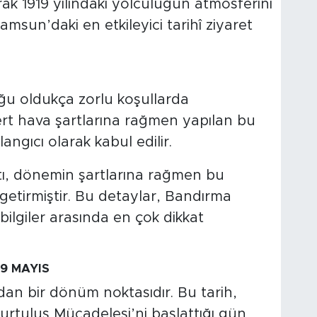
rak 1919 yılındaki yolculuğun atmosferini
msun’daki en etkileyici tarihî ziyaret
u oldukça zorlu koşullarda
sert hava şartlarına rağmen yapılan bu
ngıcı olarak kabul edilir.
ı, dönemin şartlarına rağmen bu
getirmiştir. Bu detaylar, Bandırma
ilgiler arasında en çok dikkat
9 MAYIS
ndan bir dönüm noktasıdır. Bu tarih,
rtuluş Mücadelesi’ni başlattığı gün