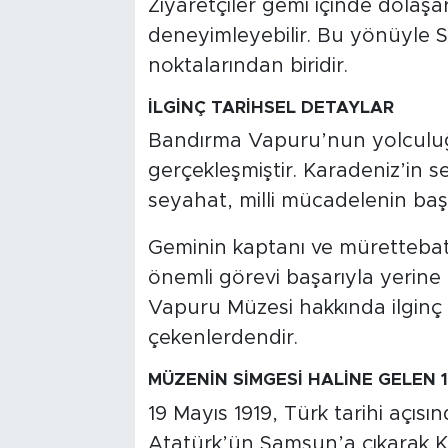
Ziyaretçiler gemi içinde dolaşa
deneyimleyebilir. Bu yönüyle Sa
noktalarından biridir.
İLGİNÇ TARİHSEL DETAYLAR
Bandırma Vapuru’nun yolculuğ
gerçekleşmiştir. Karadeniz’in 
seyahat, milli mücadelenin başla
Geminin kaptanı ve mürettebat
önemli görevi başarıyla yerine 
Vapuru Müzesi hakkında ilginç b
çekenlerdendir.
MÜZENİN SİMGESİ HALİNE GELEN 1
19 Mayıs 1919, Türk tarihi açısı
Atatürk’ün Samsun’a çıkarak Ku