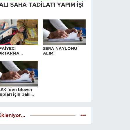
ALI SAHA TADİLATI YAPIM İŞİ
FAİYECİ
SERA NAYLONU
URTARMA
ALIMI
YAFETİ SATIN
LINACAKTIR
SKİ'den blower
upları için bakım
alesi
kleniyor...