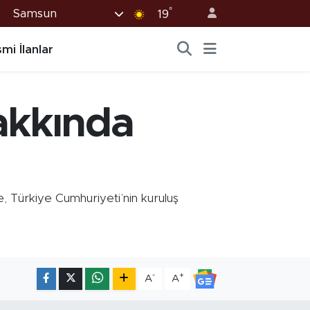
°
Samsun
19
mi İlanlar
akkında
 Türkiye Cumhuriyeti’nin kuruluş
-
+
A
A