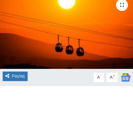
Paylaş
-
+
A
A