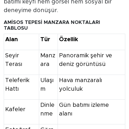
batımı keyfi hem görsel hem sosyal bir
deneyime dönüşür.
AMİSOS TEPESİ MANZARA NOKTALARI
TABLOSU
Alan
Tür
Özellik
Seyir
Manz
Panoramik şehir ve
Terası
ara
deniz görüntüsü
Teleferik
Ulaşı
Hava manzaralı
Hattı
m
yolculuk
Dinle
Gün batımı izleme
Kafeler
nme
alanı