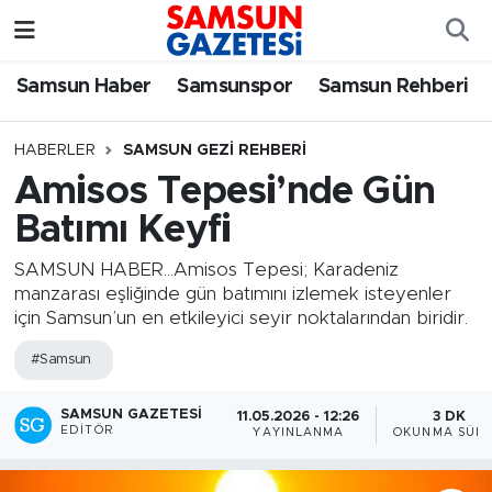
Samsun Haber
Samsun Nöbetçi Eczaneler
Samsun Haber
Samsunspor
Samsun Rehberi
Samsunspor
Samsun Hava Durumu
HABERLER
SAMSUN GEZI REHBERI
Amisos Tepesi’nde Gün
Samsun Rehberi
SAMSUN Namaz Vakitleri
Batımı Keyfi
Resmi İlanlar
Samsun Trafik Yoğunluk Haritası
SAMSUN HABER...Amisos Tepesi; Karadeniz
manzarası eşliğinde gün batımını izlemek isteyenler
Süper Lig Puan Durumu ve Fikstür
için Samsun’un en etkileyici seyir noktalarından biridir.
#Samsun
Tüm Manşetler
SAMSUN GAZETESI
Son Dakika Haberleri
11.05.2026 - 12:26
3 DK
EDITÖR
YAYINLANMA
OKUNMA SÜRE
Haber Arşivi