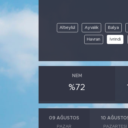
Altıeylül
Ayvalık
Balya
Havran
İvrindi
NEM
%72
09 AĞUSTOS
10 AĞUSTO
PAZAR
PAZARTESI