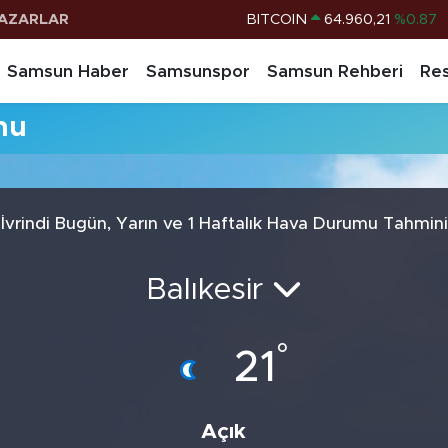
AZARLAR
BITCOIN
64.960,21
%0.87
DOLAR
47,7436
%0.18
Samsun Haber
Samsunspor
Samsun Rehberi
Res
EURO
55,2510
%0.32
mu
STERLİN
64,4811
%0.38
G.ALTIN
6648.99
%2.59
BİST100
13.779
%-14
İvrindi Bugün, Yarın ve 1 Haftalık Hava Durumu Tahmini
Balıkesir
°
21
Açık