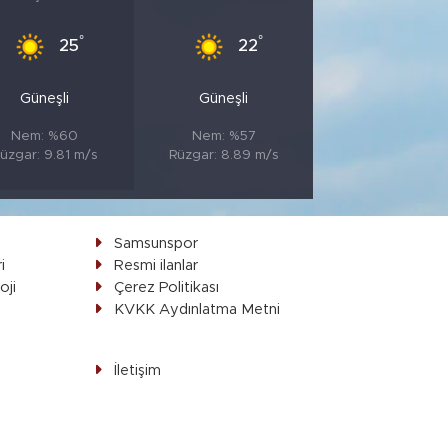
°
°
25
22
Güneşli
Güneşli
Nem: %60
Nem: %57
üzgar: 9.81 m/s
Rüzgar: 8.89 m/s
Samsunspor
i
Resmi ilanlar
oji
Çerez Politikası
ı
KVKK Aydınlatma Metni
İletişim