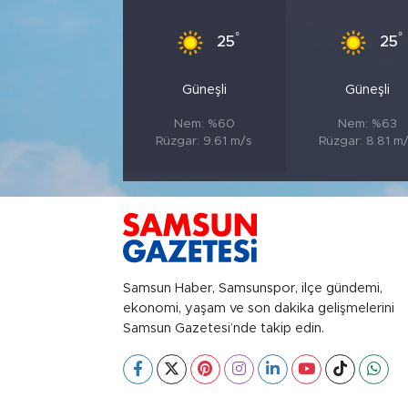
°
°
25
25
Güneşli
Güneşli
Nem: %60
Nem: %63
Rüzgar: 9.61 m/s
Rüzgar: 8.81 m
Samsun Haber, Samsunspor, ilçe gündemi,
ekonomi, yaşam ve son dakika gelişmelerini
Samsun Gazetesi’nde takip edin.