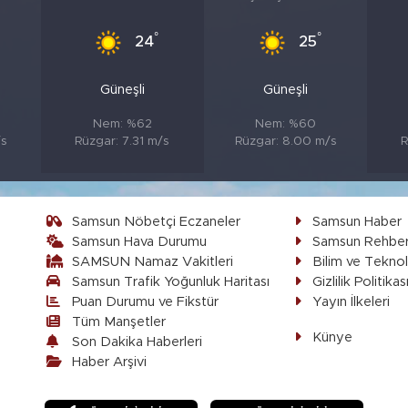
°
°
24
25
Güneşli
Güneşli
Nem: %62
Nem: %60
/s
Rüzgar: 7.31 m/s
Rüzgar: 8.00 m/s
R
Samsun Nöbetçi Eczaneler
Samsun Haber
Samsun Hava Durumu
Samsun Rehber
SAMSUN Namaz Vakitleri
Bilim ve Teknol
Samsun Trafik Yoğunluk Haritası
Gizlilik Politikas
Puan Durumu ve Fikstür
Yayın İlkeleri
Tüm Manşetler
Künye
Son Dakika Haberleri
Haber Arşivi