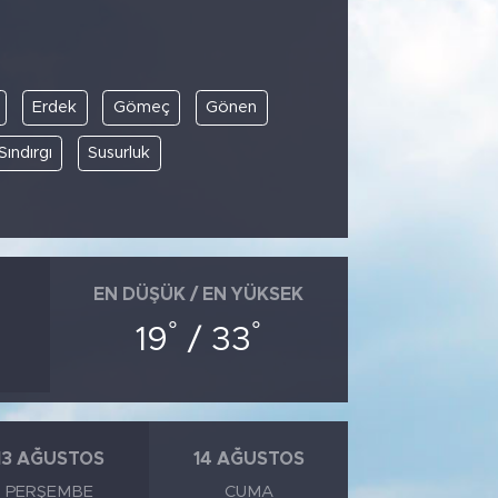
Erdek
Gömeç
Gönen
Sındırgı
Susurluk
EN DÜŞÜK / EN YÜKSEK
°
°
19
/ 33
13 AĞUSTOS
14 AĞUSTOS
PERŞEMBE
CUMA