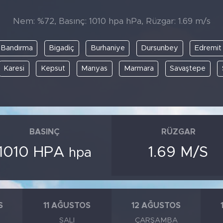
Nem: %72, Basınç: 1010 hpa hPa, Rüzgar: 1.69 m/s
Bandırma
Bigadiç
Burhaniye
Dursunbey
Edremit
Karesi
Kepsut
Manyas
Marmara
Savaştepe
BASINÇ
RÜZGAR
1010 HPA
1.69 M/S
hpa
S
11 AĞUSTOS
12 AĞUSTOS
SALI
ÇARŞAMBA