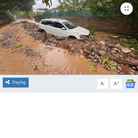
Paylaş
-
+
A
A