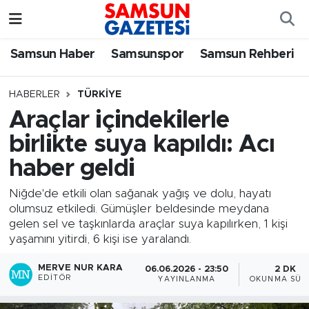
Samsun Haber
Samsun Nöbetçi Eczaneler
Samsun Haber
Samsunspor
Samsun Rehberi
Samsunspor
Samsun Hava Durumu
HABERLER
TÜRKIYE
Araçlar içindekilerle
Samsun Rehberi
SAMSUN Namaz Vakitleri
birlikte suya kapıldı: Acı
Resmi İlanlar
Samsun Trafik Yoğunluk Haritası
haber geldi
Süper Lig Puan Durumu ve Fikstür
Niğde'de etkili olan sağanak yağış ve dolu, hayatı
olumsuz etkiledi. Gümüşler beldesinde meydana
gelen sel ve taşkınlarda araçlar suya kapılırken, 1 kişi
Tüm Manşetler
yaşamını yitirdi, 6 kişi ise yaralandı.
Son Dakika Haberleri
MERVE NUR KARA
06.06.2026 - 23:50
2 DK
EDITÖR
YAYINLANMA
OKUNMA SÜR
Haber Arşivi