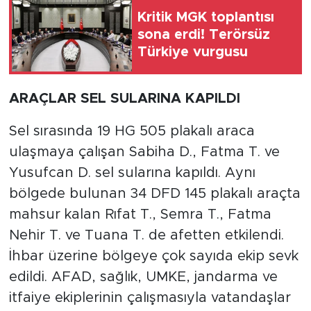
Kritik MGK toplantısı
sona erdi! Terörsüz
Türkiye vurgusu
ARAÇLAR SEL SULARINA KAPILDI
Sel sırasında 19 HG 505 plakalı araca
ulaşmaya çalışan Sabiha D., Fatma T. ve
Yusufcan D. sel sularına kapıldı. Aynı
bölgede bulunan 34 DFD 145 plakalı araçta
mahsur kalan Rıfat T., Semra T., Fatma
Nehir T. ve Tuana T. de afetten etkilendi.
İhbar üzerine bölgeye çok sayıda ekip sevk
edildi. AFAD, sağlık, UMKE, jandarma ve
itfaiye ekiplerinin çalışmasıyla vatandaşlar