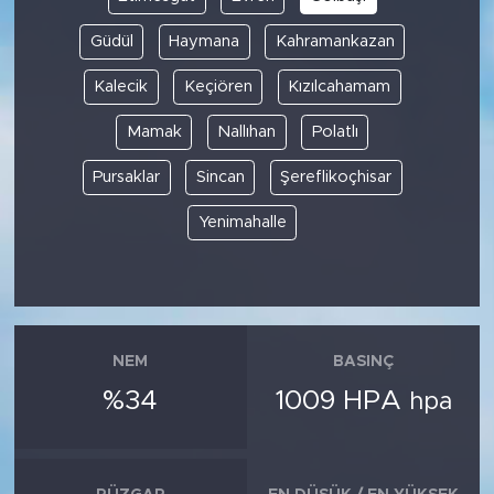
Güdül
Haymana
Kahramankazan
Kalecik
Keçiören
Kızılcahamam
Mamak
Nallıhan
Polatlı
Pursaklar
Sincan
Şereflikoçhisar
Yenimahalle
NEM
BASINÇ
%34
1009 HPA
hpa