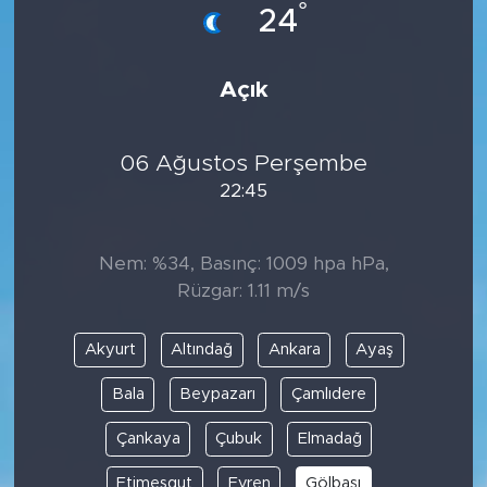
°
24
Açık
06 Ağustos Perşembe
22:45
Nem: %34, Basınç: 1009 hpa hPa,
Rüzgar: 1.11 m/s
Akyurt
Altındağ
Ankara
Ayaş
Bala
Beypazarı
Çamlıdere
Çankaya
Çubuk
Elmadağ
Etimesgut
Evren
Gölbaşı