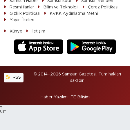
Samsun Haber
Samsunspor
Samsun Rehberi
Resmi ilanlar
Bilim ve Teknoloji
Çerez Politikası
Gizlilik Politikası
KVKK Aydınlatma Metni
Yayın İlkeleri
Künye
İletişim
© 2014–2026 Samsun Gazetesi. Tüm hakları
RSS
saklıdır.
Haber Yazılımı
:
TE Bilişim
ÜST