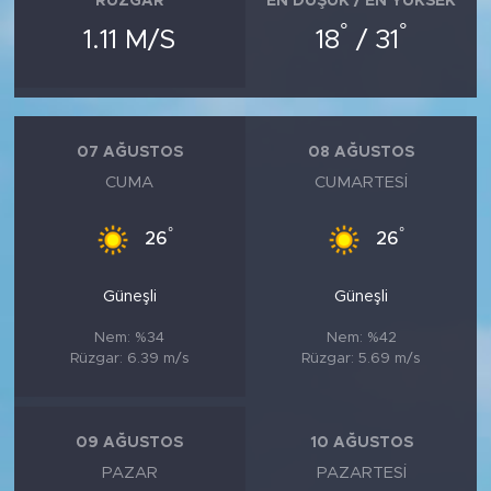
RÜZGAR
EN DÜŞÜK / EN YÜKSEK
°
°
1.11 M/S
18
/ 31
07 AĞUSTOS
08 AĞUSTOS
CUMA
CUMARTESI
°
°
26
26
Güneşli
Güneşli
Nem: %34
Nem: %42
Rüzgar: 6.39 m/s
Rüzgar: 5.69 m/s
09 AĞUSTOS
10 AĞUSTOS
PAZAR
PAZARTESI