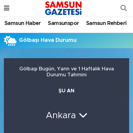
Samsun Haber
Samsun Nöbetçi Eczaneler
Samsun Haber
Samsunspor
Samsun Rehberi
Samsunspor
Samsun Hava Durumu
Gölbaşı Hava Durumu
Samsun Rehberi
SAMSUN Namaz Vakitleri
Resmi İlanlar
Samsun Trafik Yoğunluk Haritası
Gölbaşı Bugün, Yarın ve 1 Haftalık Hava
Durumu Tahmini
Süper Lig Puan Durumu ve Fikstür
ŞU AN
Tüm Manşetler
Son Dakika Haberleri
Ankara
Haber Arşivi