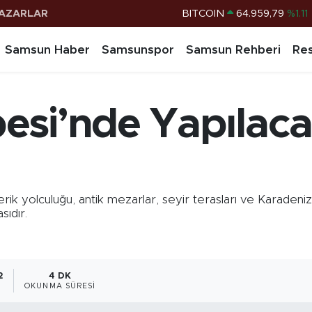
AZARLAR
DOLAR
47,7436
%0.18
EURO
55,2510
%0.32
Samsun Haber
Samsunspor
Samsun Rehberi
Res
STERLİN
64,4811
%0.38
G.ALTIN
6660.55
%0.03
esi’nde Yapılaca
BİST100
13.779
%-14
BITCOIN
64.959,79
%1.11
k yolculuğu, antik mezarlar, seyir terasları ve Karaden
ıdır.
2
4 DK
OKUNMA SÜRESI