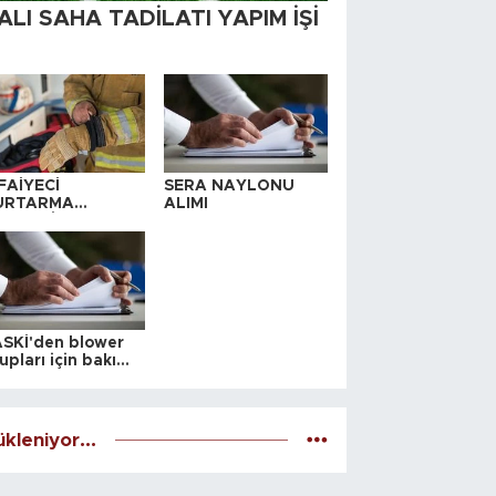
ALI SAHA TADİLATI YAPIM İŞİ
FAİYECİ
SERA NAYLONU
URTARMA
ALIMI
YAFETİ SATIN
LINACAKTIR
SKİ'den blower
upları için bakım
alesi
kleniyor...