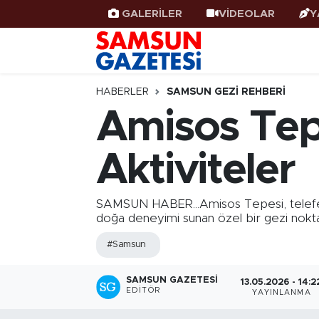
GALERİLER
VİDEOLAR
Y
Samsun Haber
Samsun Nöbetçi Eczaneler
Samsunspor
Samsun Hava Durumu
HABERLER
SAMSUN GEZI REHBERI
Amisos Tep
Samsun Rehberi
SAMSUN Namaz Vakitleri
Aktiviteler
Resmi İlanlar
Samsun Trafik Yoğunluk Haritası
Süper Lig Puan Durumu ve Fikstür
SAMSUN HABER...Amisos Tepesi, teleferi
doğa deneyimi sunan özel bir gezi noktas
Tüm Manşetler
#Samsun
Son Dakika Haberleri
SAMSUN GAZETESI
13.05.2026 - 14:2
EDITÖR
YAYINLANMA
Haber Arşivi