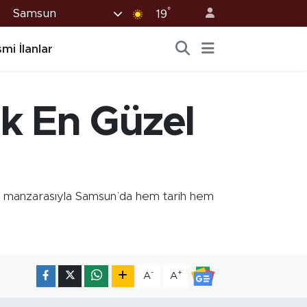
°
Samsun
19
mi İlanlar
k En Güzel
iz manzarasıyla Samsun’da hem tarih hem
-
+
A
A