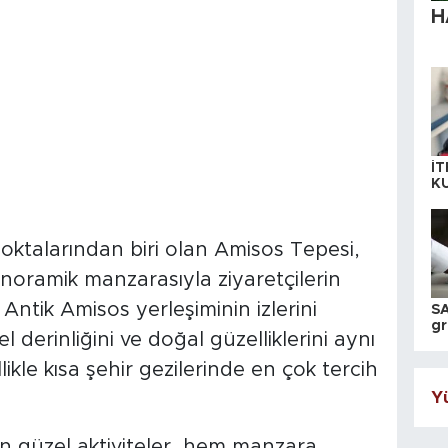
H
İT
K
KI
A
noktalarından biri olan Amisos Tepesi,
anoramik manzarasıyla ziyaretçilerin
 Antik Amisos yerleşiminin izlerini
SA
gr
l derinliğini ve doğal güzelliklerini aynı
ih
kle kısa şehir gezilerinde en çok tercih
Yü
n güzel aktiviteler, hem manzara