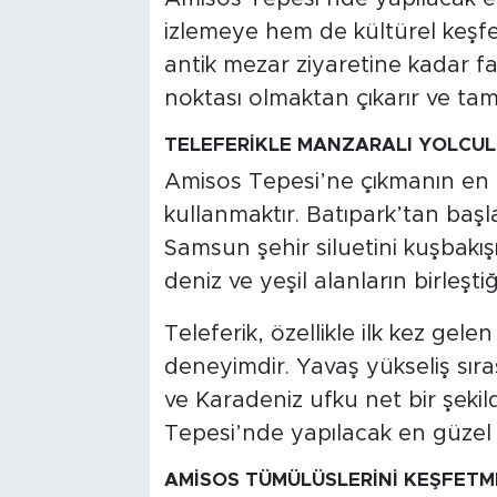
izlemeye hem de kültürel keşfe
antik mezar ziyaretine kadar far
noktası olmaktan çıkarır ve tam
TELEFERİKLE MANZARALI YOLCU
Amisos Tepesi’ne çıkmanın en key
kullanmaktır. Batıpark’tan başl
Samsun şehir siluetini kuşbakı
deniz ve yeşil alanların birleşti
Teleferik, özellikle ilk kez gelen
deneyimdir. Yavaş yükseliş sır
ve Karadeniz ufku net bir şek
Tepesi’nde yapılacak en güzel ak
AMİSOS TÜMÜLÜSLERİNİ KEŞFETM