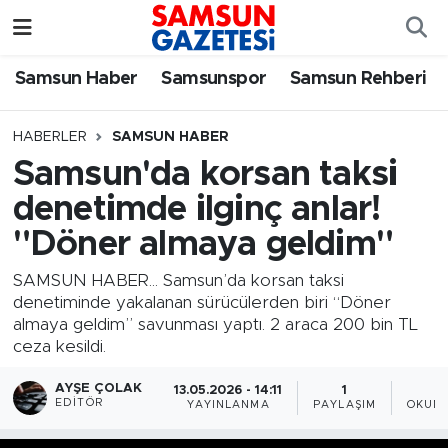
Samsun Haber
Samsun Nöbetçi Eczaneler
Samsun Haber
Samsunspor
Samsun Rehberi
Samsunspor
Samsun Hava Durumu
HABERLER
SAMSUN HABER
Samsun'da korsan taksi
Samsun Rehberi
SAMSUN Namaz Vakitleri
denetimde ilginç anlar!
Resmi İlanlar
Samsun Trafik Yoğunluk Haritası
"Döner almaya geldim"
Süper Lig Puan Durumu ve Fikstür
SAMSUN HABER... Samsun’da korsan taksi
denetiminde yakalanan sürücülerden biri “Döner
almaya geldim” savunması yaptı. 2 araca 200 bin TL
Tüm Manşetler
ceza kesildi.
Son Dakika Haberleri
AYŞE ÇOLAK
13.05.2026 - 14:11
1
EDITÖR
YAYINLANMA
PAYLAŞIM
OKUNM
Haber Arşivi