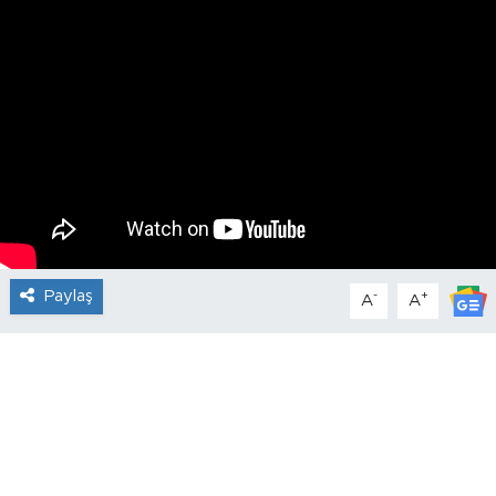
Paylaş
-
+
A
A