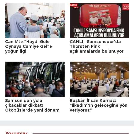
Canik'te "Haydi Güle
CANLI | Samsunspor'da
Oynaya Camiye Gel"e
Thorsten Fink
yoğun ilgi
açıklamalarda bulunuyor
Samsun'dan yola
Başkan İhsan Kurnaz:
çıkacaklar dikkat!
"İlkadım’ın geleceğine yön
Otobüslerde yeni dönem
veriyoruz"
Yorumlar