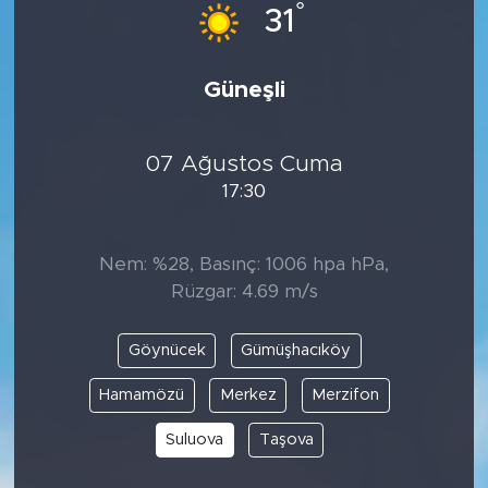
°
31
Güneşli
07 Ağustos Cuma
17:30
Nem: %28, Basınç: 1006 hpa hPa,
Rüzgar: 4.69 m/s
Göynücek
Gümüşhacıköy
Hamamözü
Merkez
Merzifon
Suluova
Taşova