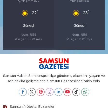
ÇARŞAMBA
PERŞEMBE
°
°
22
23
Güneşli
Güneşli
Nem: %59
Nem: %59
Rüzgar: 8.00 m/s
Rüzgar: 8.81 m/s
Samsun Haber, Samsunspor, ilçe gündemi, ekonomi, yaşam ve
son dakika gelişmelerini Samsun Gazetesi’nde takip edin.
Samsun Nöbetçi Eczaneler