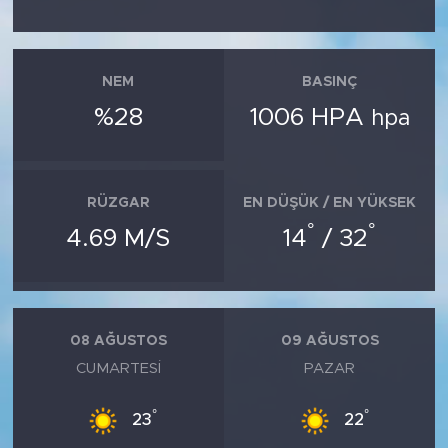
NEM
BASINÇ
%28
1006 HPA
hpa
RÜZGAR
EN DÜŞÜK / EN YÜKSEK
°
°
4.69 M/S
14
/ 32
08 AĞUSTOS
09 AĞUSTOS
CUMARTESI
PAZAR
°
°
23
22