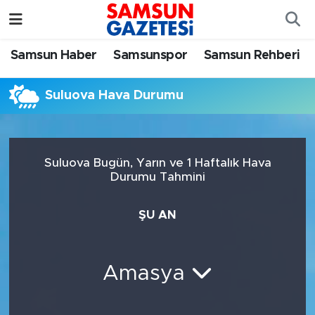
Samsun Haber
Samsun Nöbetçi Eczaneler
Samsun Haber
Samsunspor
Samsun Rehberi
Samsunspor
Samsun Hava Durumu
Suluova Hava Durumu
Samsun Rehberi
SAMSUN Namaz Vakitleri
Resmi İlanlar
Samsun Trafik Yoğunluk Haritası
Suluova Bugün, Yarın ve 1 Haftalık Hava
Durumu Tahmini
Süper Lig Puan Durumu ve Fikstür
ŞU AN
Tüm Manşetler
Son Dakika Haberleri
Amasya
Haber Arşivi