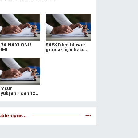
ERA NAYLONU
SASKİ'den blower
IMI
grupları için bakım
ihalesi
amsun
yükşehir'den 10
 yeri satış ihalesi
kleniyor...