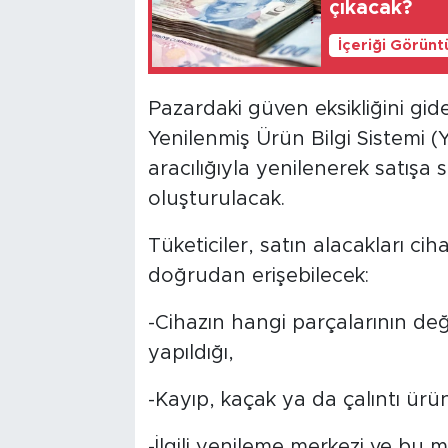
çıkacak?
İçeriği Görünt
Pazardaki güven eksikliğini gid
Yenilenmiş Ürün Bilgi Sistemi (
aracılığıyla yenilenerek satışa su
oluşturulacak.
Tüketiciler, satın alacakları cih
doğrudan erişebilecek:
-Cihazın hangi parçalarının deği
yapıldığı,
-Kayıp, kaçak ya da çalıntı ürü
-İlgili yenileme merkezi ve bu