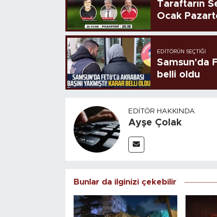
Taraftarın Se
Ocak Pazart
EDITÖRÜN SEÇTIĞI
Samsun'da FE
belli oldu
EDITÖR HAKKINDA
Ayşe Çolak
Bunlar da ilginizi çekebilir