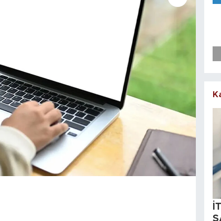
K
İ
S