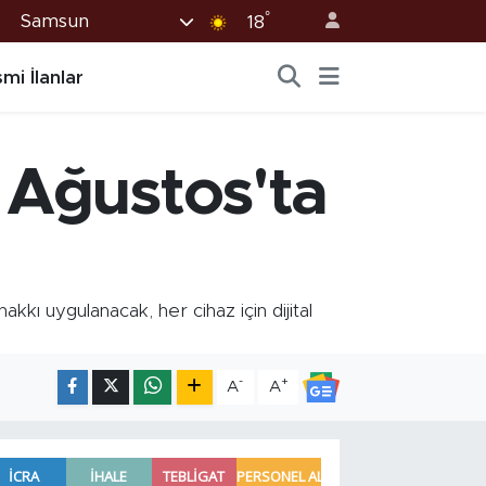
°
Samsun
18
mi İlanlar
1 Ağustos'ta
kı uygulanacak, her cihaz için dijital
-
+
A
A