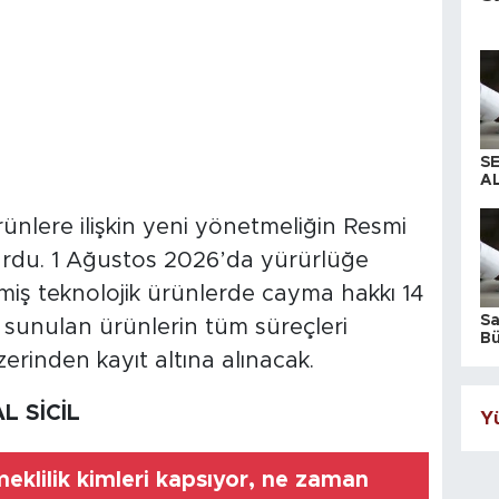
S
AL
rünlere ilişkin yeni yönetmeliğin Resmi
rdu. 1 Ağustos 2026’da yürürlüğe
iş teknolojik ürünlerde cayma hakkı 14
S
a sunulan ürünlerin tüm süreçleri
Bü
iş
erinden kayıt altına alınacak.
L SİCİL
Yü
eklilik kimleri kapsıyor, ne zaman