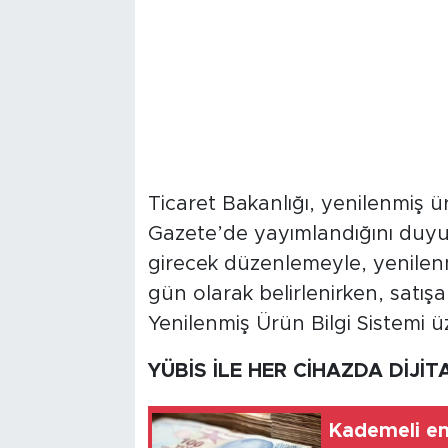
Ticaret Bakanlığı, yenilenmiş ü
Gazete’de yayımlandığını duyu
girecek düzenlemeyle, yenilenm
gün olarak belirlenirken, satış
Yenilenmiş Ürün Bilgi Sistemi üz
YÜBİS İLE HER CİHAZDA DİJİTA
Kademeli em