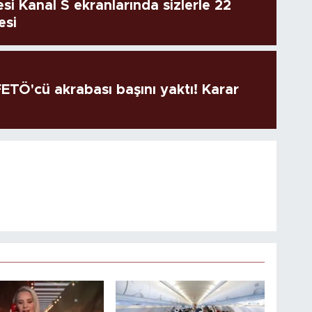
si Kanal S ekranlarında sizlerle 22
esi
TÖ'cü akrabası başını yaktı! Karar