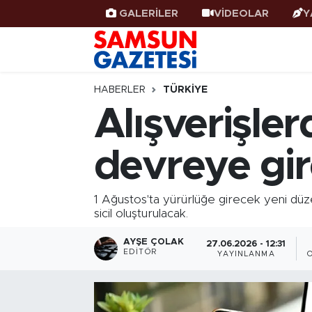
GALERİLER
VİDEOLAR
Y
Samsun Haber
Samsun Nöbetçi Eczaneler
Samsunspor
Samsun Hava Durumu
HABERLER
TÜRKIYE
Alışverişle
Samsun Rehberi
SAMSUN Namaz Vakitleri
devreye gi
Resmi İlanlar
Samsun Trafik Yoğunluk Haritası
Süper Lig Puan Durumu ve Fikstür
1 Ağustos'ta yürürlüğe girecek yeni düze
sicil oluşturulacak.
Tüm Manşetler
AYŞE ÇOLAK
27.06.2026 - 12:31
EDITÖR
YAYINLANMA
Son Dakika Haberleri
Haber Arşivi