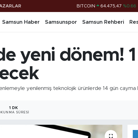
AZARLAR
DOLAR
47,5971
%0.05
EURO
55,1336
%0.18
Samsun Haber
Samsunspor
Samsun Rehberi
Res
STERLİN
64,2534
%0.22
G.ALTIN
6527.85
%0.54
rde yeni dönem! 
BİST100
13.703
%0
BITCOIN
64.475,47
%0.66
recek
nlemeyle yenilenmiş teknolojik ürünlerde 14 gün cayma hak
1 DK
OKUNMA SÜRESI