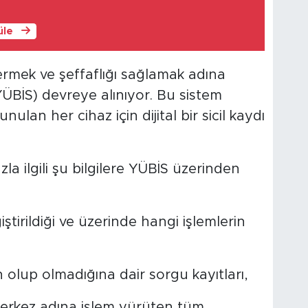
üle
ermek ve şeffaflığı sağlamak adına
YÜBİS) devreye alınıyor. Bu sistem
nulan her cihaz için dijital bir sicil kaydı
azla ilgili şu bilgilere YÜBİS üzerinden
ştirildiği ve üzerinde hangi işlemlerin
n olup olmadığına dair sorgu kayıtları,
 merkez adına işlem yürüten tüm