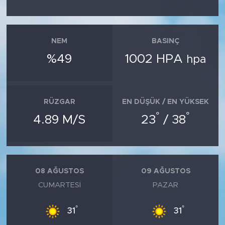
NEM
BASINÇ
%49
1002 HPA
hpa
RÜZGAR
EN DÜŞÜK / EN YÜKSEK
°
°
4.89 M/S
23
/ 38
08 AĞUSTOS
09 AĞUSTOS
CUMARTESI
PAZAR
°
°
31
31