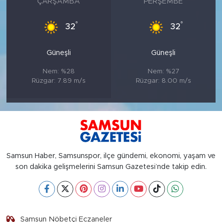
ÇARŞAMBA
PERŞEMBE
°
°
32
32
Güneşli
Güneşli
Nem: %28
Nem: %27
Rüzgar: 7.89 m/s
Rüzgar: 8.00 m/s
Samsun Haber, Samsunspor, ilçe gündemi, ekonomi, yaşam ve
son dakika gelişmelerini Samsun Gazetesi’nde takip edin.
Samsun Nöbetçi Eczaneler