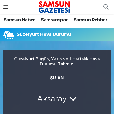
Samsun Haber
Samsun Nöbetçi Eczaneler
Samsun Haber
Samsunspor
Samsun Rehberi
Samsunspor
Samsun Hava Durumu
Güzelyurt Hava Durumu
Samsun Rehberi
SAMSUN Namaz Vakitleri
Resmi İlanlar
Samsun Trafik Yoğunluk Haritası
Güzelyurt Bugün, Yarın ve 1 Haftalık Hava
Durumu Tahmini
Süper Lig Puan Durumu ve Fikstür
ŞU AN
Tüm Manşetler
Son Dakika Haberleri
Aksaray
Haber Arşivi