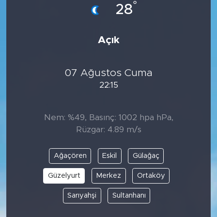
°
28
Açık
07 Ağustos Cuma
22:15
Nem: %49, Basınç: 1002 hpa hPa,
Rüzgar: 4.89 m/s
Ağaçören
Eskil
Gülağaç
Güzelyurt
Merkez
Ortaköy
Sarıyahşi
Sultanhanı