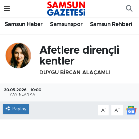
Samsun Haber
Samsun Nöbetçi Eczaneler
Samsun Haber
Samsunspor
Samsun Rehberi
Samsunspor
Samsun Hava Durumu
Afetlere dirençli
Samsun Rehberi
SAMSUN Namaz Vakitleri
kentler
Resmi İlanlar
Samsun Trafik Yoğunluk Haritası
DUYGU BIRCAN ALAÇAMLI
Süper Lig Puan Durumu ve Fikstür
30.05.2026 - 10:00
YAYINLANMA
Tüm Manşetler
Paylaş
-
+
A
A
Son Dakika Haberleri
Haber Arşivi