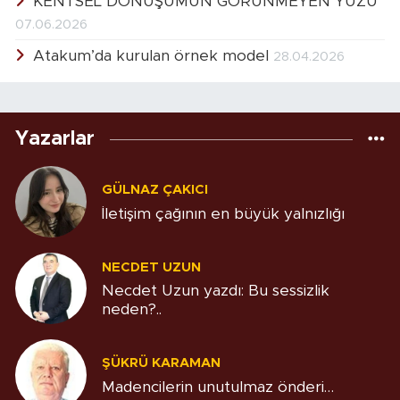
KENTSEL DÖNÜŞÜMÜN GÖRÜNMEYEN YÜZÜ
07.06.2026
Atakum’da kurulan örnek model
28.04.2026
Yazarlar
GÜLNAZ ÇAKICI
İletişim çağının en büyük yalnızlığı
NECDET UZUN
Necdet Uzun yazdı: Bu sessizlik
neden?..
ŞÜKRÜ KARAMAN
Madencilerin unutulmaz önderi…