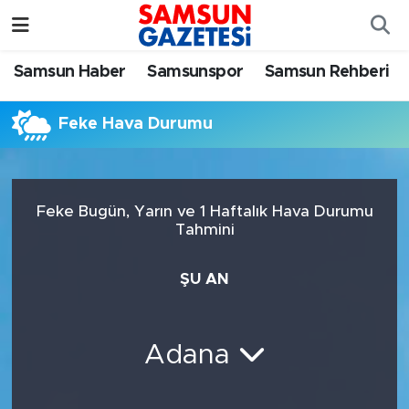
Samsun Haber
Samsun Nöbetçi Eczaneler
Samsun Haber
Samsunspor
Samsun Rehberi
Samsunspor
Samsun Hava Durumu
Feke Hava Durumu
Samsun Rehberi
SAMSUN Namaz Vakitleri
Resmi İlanlar
Samsun Trafik Yoğunluk Haritası
Feke Bugün, Yarın ve 1 Haftalık Hava Durumu
Tahmini
Süper Lig Puan Durumu ve Fikstür
ŞU AN
Tüm Manşetler
Son Dakika Haberleri
Adana
Haber Arşivi