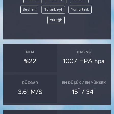
Seyhan
Tufanbeyli
Yumurtalık
Yüreğir
NEM
BASINÇ
%22
1007 HPA
hpa
RÜZGAR
EN DÜŞÜK / EN YÜKSEK
°
°
3.61 M/S
15
/ 34