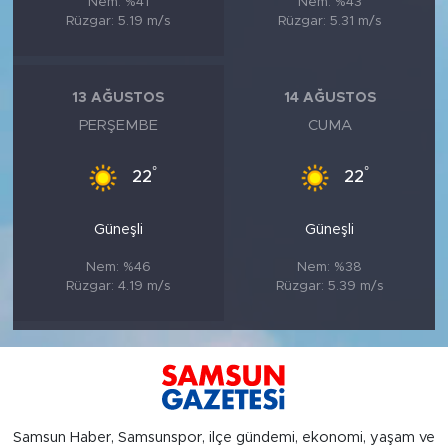
Nem: %41
Nem: %43
Rüzgar: 5.19 m/s
Rüzgar: 5.31 m/s
13 AĞUSTOS
14 AĞUSTOS
PERŞEMBE
CUMA
°
°
22
22
Güneşli
Güneşli
Nem: %46
Nem: %38
Rüzgar: 4.19 m/s
Rüzgar: 5.39 m/s
Samsun Haber, Samsunspor, ilçe gündemi, ekonomi, yaşam ve