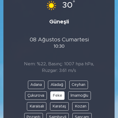
°
30
Güneşli
08 Ağustos Cumartesi
10:30
Nem: %22, Basınç: 1007 hpa hPa,
Rüzgar: 3.61 m/s
Adana
Aladağ
Ceyhan
Çukurova
Feke
İmamoğlu
Karaisalı
Karataş
Kozan
Pozantı
Saimbeyli
Sarıçam