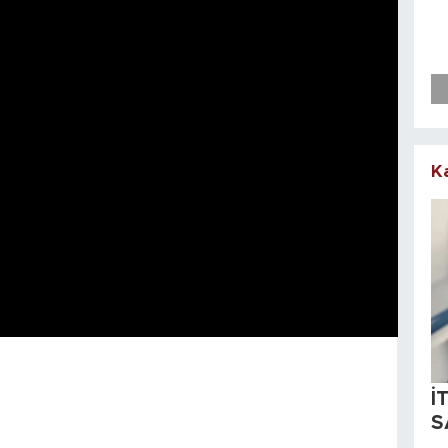
K
İ
S