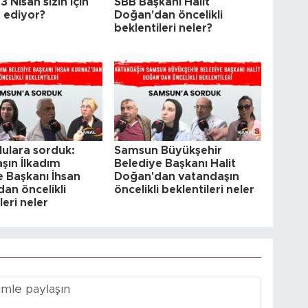
3 Nisan sizin için
SBB Başkanı Halit
e ediyor?
Doğan'dan öncelikli
beklentileri neler?
ulara sorduk:
Samsun Büyükşehir
şın İlkadım
Belediye Başkanı Halit
e Başkanı İhsan
Doğan'dan vatandaşın
an öncelikli
öncelikli beklentileri neler
leri neler