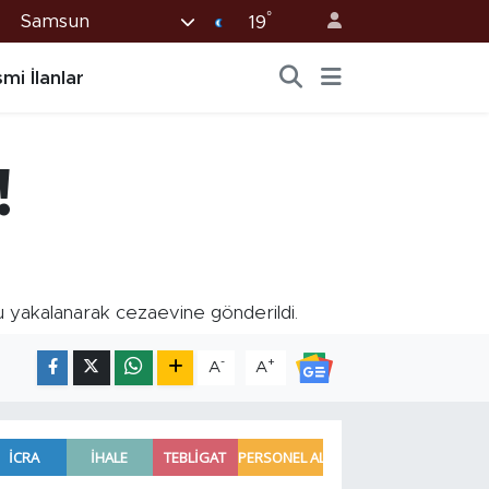
°
Samsun
19
mi İlanlar
!
cu yakalanarak cezaevine gönderildi.
-
+
A
A