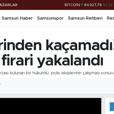
BITCOIN
64.927,78
%1.32
AZARLAR
DOLAR
47,5894
%0.08
Samsun Haber
Samsunspor
Samsun Rehberi
Res
EURO
55,0398
%-0.02
STERLİN
64,1581
%0.16
erinden kaçamadı
G.ALTIN
6527.85
%0.54
BİST100
13.703
%11
irari yakalandı
ası bulunan bir hükümlü, polis ekiplerinin çalışması sonu
5