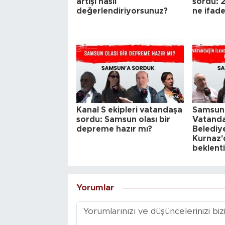
artışı nasıl
sordu: 2
değerlendiriyorsunuz?
ne ifad
Kanal S ekipleri vatandaşa
Samsunl
sordu: Samsun olası bir
Vatanda
depreme hazır mı?
Belediy
Kurnaz'd
beklenti
Yorumlar