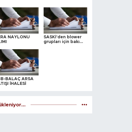
ERA NAYLONU
SASKİ'den blower
IMI
grupları için bakım
ihalesi
BB-BALAÇ ARSA
TIŞI İHALESİ
kleniyor...