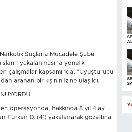
S
AL
Narkotik Suçlarla Mücadele Şube
ısların yakalanmasına yönelik
ülen çalışmalar kapsamında, "Uyuşturucu
S
 aranan bir kişinin izine ulaşıldı.
SA
LUNUYORDU
Yü
ilen operasyonda, hakkında 8 yıl 4 ay
an Furkan D. (41) yakalanarak gözaltına