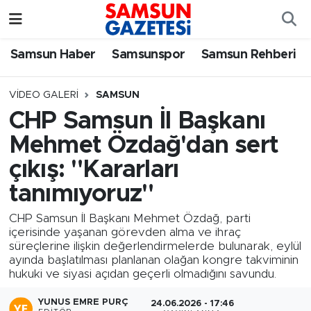
Samsun Haber
Samsun Nöbetçi Eczaneler
Samsun Haber
Samsunspor
Samsun Rehberi
Samsunspor
Samsun Hava Durumu
VIDEO GALERI
SAMSUN
CHP Samsun İl Başkanı
Samsun Rehberi
SAMSUN Namaz Vakitleri
Mehmet Özdağ'dan sert
Resmi İlanlar
Samsun Trafik Yoğunluk Haritası
çıkış: "Kararları
tanımıyoruz"
Süper Lig Puan Durumu ve Fikstür
CHP Samsun İl Başkanı Mehmet Özdağ, parti
Tüm Manşetler
içerisinde yaşanan görevden alma ve ihraç
süreçlerine ilişkin değerlendirmelerde bulunarak, eylül
ayında başlatılması planlanan olağan kongre takviminin
Son Dakika Haberleri
hukuki ve siyasi açıdan geçerli olmadığını savundu.
Haber Arşivi
YUNUS EMRE PURÇ
24.06.2026 - 17:46