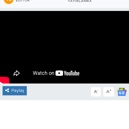
EDITÖR
YAYINLANMA
Paylaş
-
+
A
A