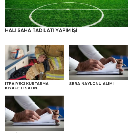
HALI SAHA TADİLATI YAPIM İŞİ
İTFAİYECİ KURTARMA
SERA NAYLONU ALIMI
KIYAFETİ SATIN
ALINACAKTIR