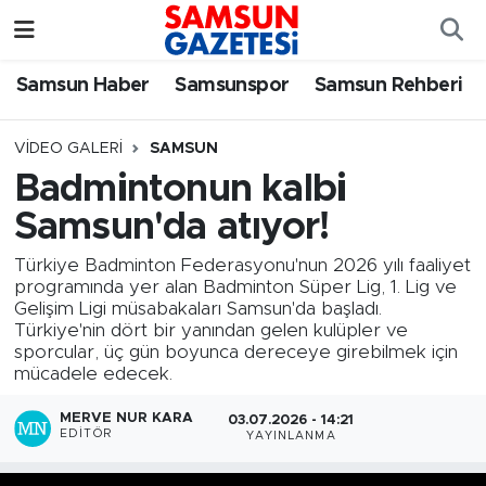
Samsun Haber
Samsun Nöbetçi Eczaneler
Samsun Haber
Samsunspor
Samsun Rehberi
Samsunspor
Samsun Hava Durumu
VIDEO GALERI
SAMSUN
Badmintonun kalbi
Samsun Rehberi
SAMSUN Namaz Vakitleri
Samsun'da atıyor!
Resmi İlanlar
Samsun Trafik Yoğunluk Haritası
Türkiye Badminton Federasyonu'nun 2026 yılı faaliyet
programında yer alan Badminton Süper Lig, 1. Lig ve
Süper Lig Puan Durumu ve Fikstür
Gelişim Ligi müsabakaları Samsun'da başladı.
Türkiye'nin dört bir yanından gelen kulüpler ve
sporcular, üç gün boyunca dereceye girebilmek için
Tüm Manşetler
mücadele edecek.
Son Dakika Haberleri
MERVE NUR KARA
03.07.2026 - 14:21
EDITÖR
YAYINLANMA
Haber Arşivi