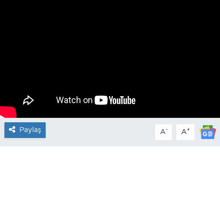
Paylaş
-
+
A
A