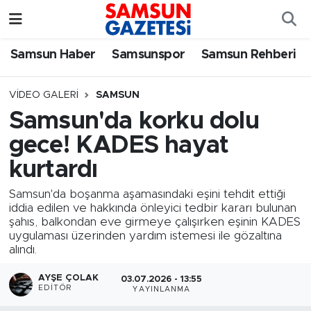
Samsun Haber
Samsun Nöbetçi Eczaneler
Samsun Haber
Samsunspor
Samsun Rehberi
Samsunspor
Samsun Hava Durumu
VIDEO GALERI
SAMSUN
Samsun'da korku dolu
Samsun Rehberi
SAMSUN Namaz Vakitleri
gece! KADES hayat
Resmi İlanlar
Samsun Trafik Yoğunluk Haritası
kurtardı
Samsun'da boşanma aşamasındaki eşini tehdit ettiği
Süper Lig Puan Durumu ve Fikstür
iddia edilen ve hakkında önleyici tedbir kararı bulunan
şahıs, balkondan eve girmeye çalışırken eşinin KADES
Tüm Manşetler
uygulaması üzerinden yardım istemesi ile gözaltına
alındı.
Son Dakika Haberleri
AYŞE ÇOLAK
03.07.2026 - 13:55
EDITÖR
YAYINLANMA
Haber Arşivi