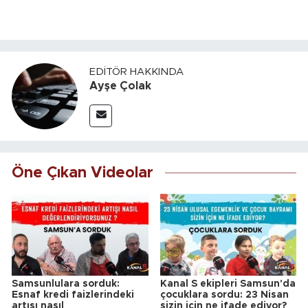
EDITÖR HAKKINDA
Ayşe Çolak
Öne Çıkan Videolar
Samsunlulara sorduk:
Kanal S ekipleri Samsun'da
Esnaf kredi faizlerindeki
çocuklara sordu: 23 Nisan
artışı nasıl
sizin için ne ifade ediyor?