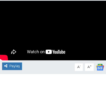
Paylaş
-
+
A
A