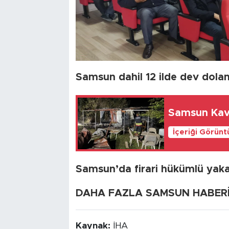
Samsun dahil 12 ilde dev dolan
Samsun Kava
İçeriği Görünt
Samsun’da firari hükümlü yakay
DAHA FAZLA SAMSUN HABERİ İ
Kaynak:
İHA