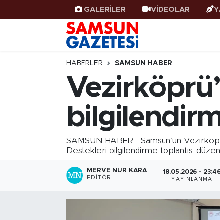
GALERİLER
VİDEOLAR
Y
Samsun Haber
Samsun Nöbetçi Eczaneler
Samsunspor
Samsun Hava Durumu
HABERLER
SAMSUN HABER
Vezirköprü’
Samsun Rehberi
SAMSUN Namaz Vakitleri
bilgilendir
Resmi İlanlar
Samsun Trafik Yoğunluk Haritası
Süper Lig Puan Durumu ve Fikstür
SAMSUN HABER - Samsun’un Vezirköprü il
Destekleri bilgilendirme toplantısı düzen
Tüm Manşetler
MERVE NUR KARA
18.05.2026 - 23:4
EDITÖR
YAYINLANMA
Son Dakika Haberleri
Haber Arşivi