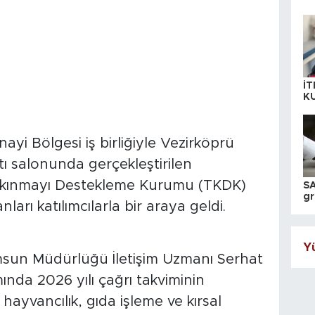
İT
K
KI
A
yi Bölgesi iş birliğiyle Vezirköprü
tı salonunda gerçekleştirilen
alkınmayı Destekleme Kurumu (TKDK)
SA
gr
rı katılımcılarla bir araya geldi.
ih
Yü
un Müdürlüğü İletişim Uzmanı Serhat
nda 2026 yılı çağrı takviminin
, hayvancılık, gıda işleme ve kırsal