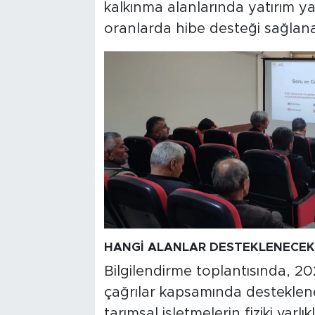
kalkınma alanlarında yatırım y
oranlarda hibe desteği sağlanac
HANGİ ALANLAR DESTEKLENECEK
Bilgilendirme toplantısında, 20
çağrılar kapsamında desteklene
tarımsal işletmelerin fiziki varlı