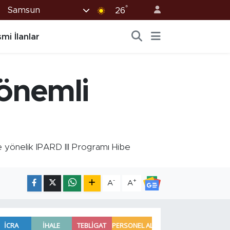
°
Samsun
26
mi İlanlar
 önemli
 yönelik IPARD III Programı Hibe
-
+
A
A