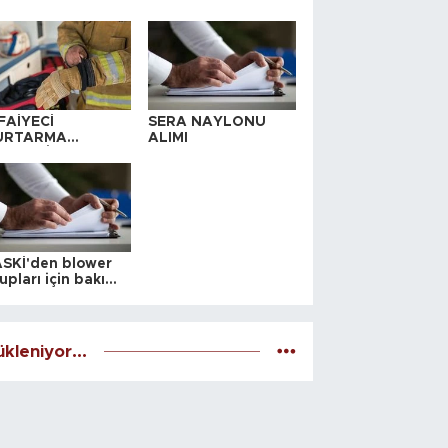
FAİYECİ
SERA NAYLONU
URTARMA
ALIMI
YAFETİ SATIN
LINACAKTIR
SKİ'den blower
upları için bakım
alesi
kleniyor...