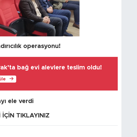
dırıcılık operasyonu!
k’ta bağ evi alevlere teslim oldu!
üle
ı ele verdi
ÇİN TIKLAYINIZ