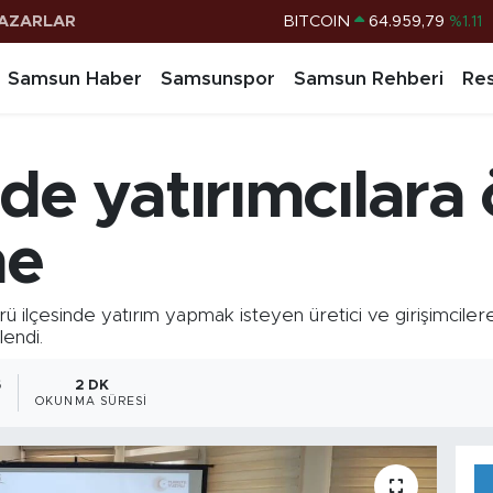
AZARLAR
DOLAR
47,7436
%0.18
EURO
55,2510
%0.32
Samsun Haber
Samsunspor
Samsun Rehberi
Res
STERLİN
64,4811
%0.38
G.ALTIN
6660.55
%0.03
de yatırımcılara
BİST100
13.779
%-14
BITCOIN
64.959,79
%1.11
me
çesinde yatırım yapmak isteyen üretici ve girişimcilere
lendi.
6
2 DK
OKUNMA SÜRESI