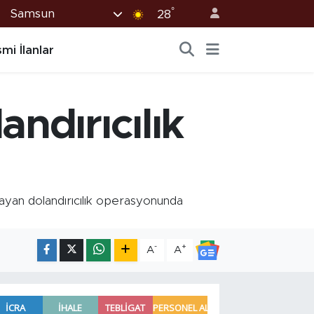
°
Samsun
28
mi İlanlar
ndırıcılık
yan dolandırıcılık operasyonunda
-
+
A
A