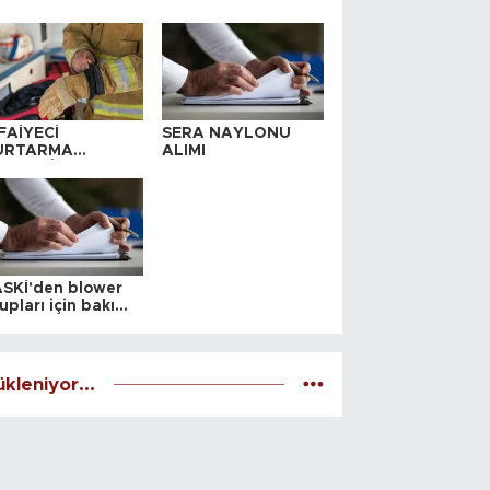
FAİYECİ
SERA NAYLONU
URTARMA
ALIMI
YAFETİ SATIN
LINACAKTIR
SKİ'den blower
upları için bakım
alesi
kleniyor...