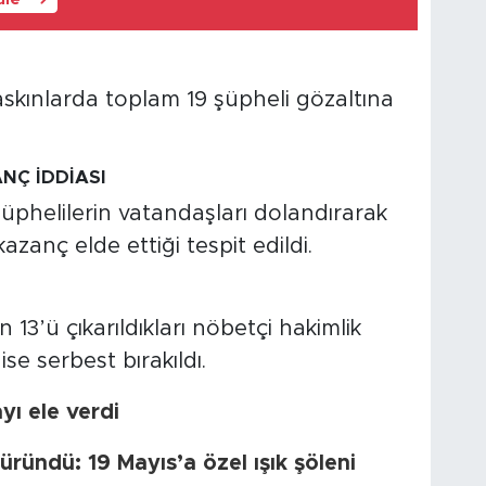
askınlarda toplam 19 şüpheli gözaltına
NÇ İDDİASI
şüphelilerin vatandaşları dolandırarak
azanç elde ettiği tespit edildi.
 13’ü çıkarıldıkları nöbetçi hakimlik
ise serbest bırakıldı.
ı ele verdi
ründü: 19 Mayıs’a özel ışık şöleni