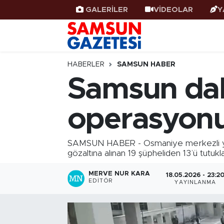
GALERİLER
VİDEOLAR
Y
Samsun Haber
Samsun Nöbetçi Eczaneler
Samsunspor
Samsun Hava Durumu
HABERLER
SAMSUN HABER
Samsun dahi
Samsun Rehberi
SAMSUN Namaz Vakitleri
operasyonu
Resmi İlanlar
Samsun Trafik Yoğunluk Haritası
Süper Lig Puan Durumu ve Fikstür
SAMSUN HABER - Osmaniye merkezli yürüt
gözaltına alınan 19 şüpheliden 13’ü tutukla
Tüm Manşetler
MERVE NUR KARA
18.05.2026 - 23:2
EDITÖR
YAYINLANMA
Son Dakika Haberleri
Haber Arşivi