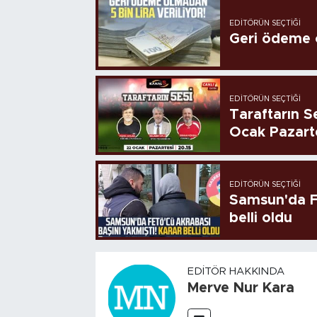
EDITÖRÜN SEÇTIĞI
Geri ödeme o
EDITÖRÜN SEÇTIĞI
Taraftarın Se
Ocak Pazart
EDITÖRÜN SEÇTIĞI
Samsun'da FE
belli oldu
EDITÖR HAKKINDA
Merve Nur Kara