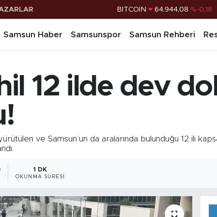
AZARLAR
DOLAR
47,7436
%0.18
EURO
55,2510
%0.32
Samsun Haber
Samsunspor
Samsun Rehberi
Res
STERLİN
64,4811
%0.38
G.ALTIN
6660.55
%0.03
l 12 ilde dev dola
BİST100
13.779
%-14
BITCOIN
64.944,08
%-0.18
!
ülen ve Samsun’un da aralarında bulunduğu 12 ili kapsa
ndı.
0
1 DK
OKUNMA SÜRESI