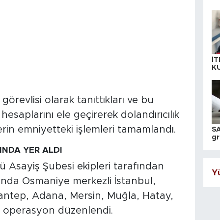
İT
K
KI
A
örevlisi olarak tanıttıkları ve bu
saplarını ele geçirerek dolandırıcılık
erin emniyetteki işlemleri tamamlandı.
SA
gr
ih
NDA YER ALDI
 Asayiş Şubesi ekipleri tarafından
Yü
nda Osmaniye merkezli İstanbul,
antep, Adana, Mersin, Muğla, Hatay,
 operasyon düzenlendi.