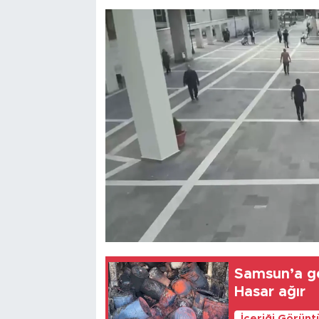
Samsun’a get
Hasar ağır
İçeriği Görünt