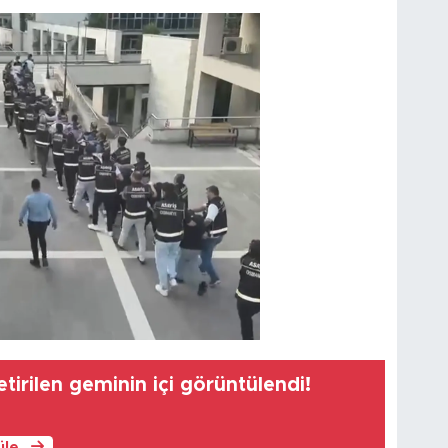
irilen geminin içi görüntülendi!
üle