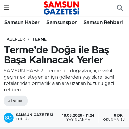
Samsun Haber
Samsun Nöbetçi Eczaneler
Samsun Haber
Samsunspor
Samsun Rehberi
Samsunspor
Samsun Hava Durumu
HABERLER
TERME
Terme’de Doğa ile Baş
Samsun Rehberi
SAMSUN Namaz Vakitleri
Başa Kalınacak Yerler
Resmi İlanlar
Samsun Trafik Yoğunluk Haritası
SAMSUN HABER...Terme’de doğayla iç içe vakit
geçirmek isteyenler için göllerden yaylalara, sahil
Süper Lig Puan Durumu ve Fikstür
rotalarından ormanlık alanlara uzanan huzurlu gezi
rehberi.
Tüm Manşetler
#Terme
Son Dakika Haberleri
SAMSUN GAZETESI
18.05.2026 - 11:24
6 DK
EDITÖR
YAYINLANMA
OKUNMA SÜRE
Haber Arşivi