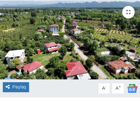
Paylaş
-
+
A
A