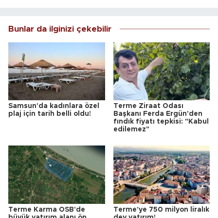
Bunlar da ilginizi çekebilir
Samsun'da kadınlara özel
Terme Ziraat Odası
plaj için tarih belli oldu!
Başkanı Ferda Ergün'den
fındık fiyatı tepkisi: "Kabul
edilemez"
Terme Karma OSB'de
Terme'ye 750 milyon liralık
büyük yatırım alanı ön
dev yatırım!