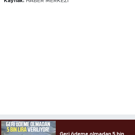
Kaynak:
HABER MERKEZİ
Geri ödeme olmadan 5 bin