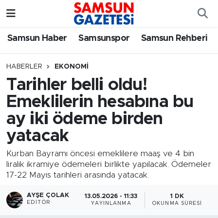
Samsun Haber
Samsun Nöbetçi Eczaneler
Samsun Haber
Samsunspor
Samsun Rehberi
Samsunspor
Samsun Hava Durumu
HABERLER
EKONOMI
Tarihler belli oldu!
Samsun Rehberi
SAMSUN Namaz Vakitleri
Emeklilerin hesabına bu
Resmi İlanlar
Samsun Trafik Yoğunluk Haritası
ay iki ödeme birden
yatacak
Süper Lig Puan Durumu ve Fikstür
Kurban Bayramı öncesi emeklilere maaş ve 4 bin
Tüm Manşetler
liralık ikramiye ödemeleri birlikte yapılacak. Ödemeler
17-22 Mayıs tarihleri arasında yatacak.
Son Dakika Haberleri
AYŞE ÇOLAK
13.05.2026 - 11:33
1 DK
EDITÖR
YAYINLANMA
OKUNMA SÜRESI
Haber Arşivi