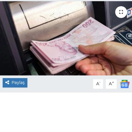
Paylaş
-
+
A
A