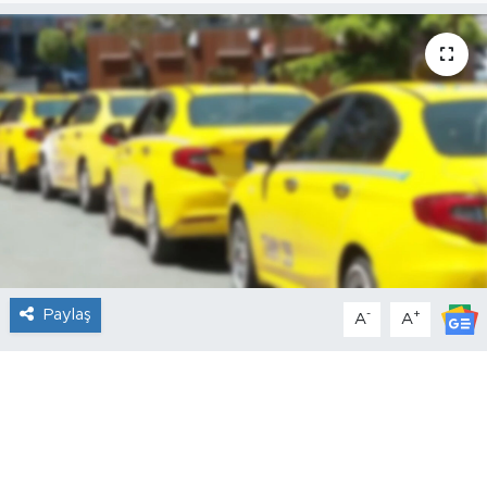
Paylaş
-
+
A
A