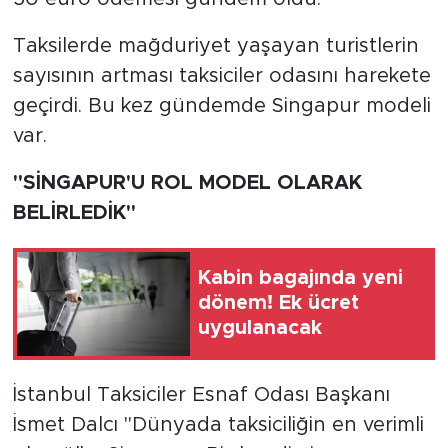
Taksilerde mağduriyet yaşayan turistlerin
sayısının artması taksiciler odasını harekete
geçirdi. Bu kez gündemde Singapur modeli
var.
"SİNGAPUR'U ROL MODEL OLARAK
BELİRLEDİK"
Kabin bagajında yeni
dönem! Ek ücret
uygulanacak
İstanbul Taksiciler Esnaf Odası Başkanı
İsmet Dalcı "Dünyada taksiciliğin en verimli