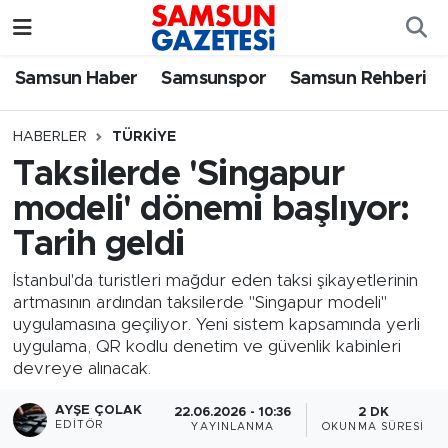
Samsun Haber
Samsun Nöbetçi Eczaneler
Samsun Haber
Samsunspor
Samsun Rehberi
Samsunspor
Samsun Hava Durumu
HABERLER
TÜRKIYE
Taksilerde 'Singapur
Samsun Rehberi
SAMSUN Namaz Vakitleri
modeli' dönemi başlıyor:
Resmi İlanlar
Samsun Trafik Yoğunluk Haritası
Tarih geldi
Süper Lig Puan Durumu ve Fikstür
İstanbul'da turistleri mağdur eden taksi şikayetlerinin
artmasının ardından taksilerde "Singapur modeli"
uygulamasına geçiliyor. Yeni sistem kapsamında yerli
Tüm Manşetler
uygulama, QR kodlu denetim ve güvenlik kabinleri
devreye alınacak.
Son Dakika Haberleri
AYŞE ÇOLAK
22.06.2026 - 10:36
2 DK
EDITÖR
YAYINLANMA
OKUNMA SÜRESI
Haber Arşivi