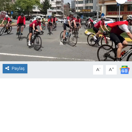
Paylaş
-
+
A
A