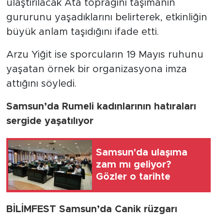
ulaştırılacak Ata toprağını taşımanın
gururunu yaşadıklarını belirterek, etkinliğin
büyük anlam taşıdığını ifade etti.
Arzu Yiğit ise sporcuların 19 Mayıs ruhunu
yaşatan örnek bir organizasyona imza
attığını söyledi.
Samsun’da Rumeli kadınlarının hatıraları
sergide yaşatılıyor
Samsun'da ulaşıma
zam mı geliyor?
Gözler o tarihte
BİLİMFEST Samsun’da Canik rüzgarı