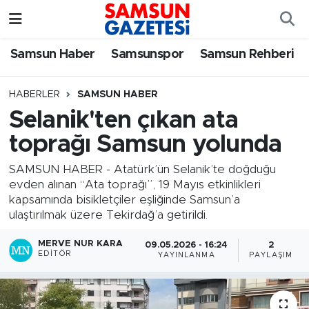
Samsun Haber
Samsun Nöbetçi Eczaneler
Samsun Haber
Samsunspor
Samsun Rehberi
Samsunspor
Samsun Hava Durumu
HABERLER
SAMSUN HABER
Selanik'ten çıkan ata
Samsun Rehberi
SAMSUN Namaz Vakitleri
toprağı Samsun yolunda
Resmi İlanlar
Samsun Trafik Yoğunluk Haritası
SAMSUN HABER - Atatürk’ün Selanik’te doğduğu
evden alınan “Ata toprağı”, 19 Mayıs etkinlikleri
Süper Lig Puan Durumu ve Fikstür
kapsamında bisikletçiler eşliğinde Samsun’a
ulaştırılmak üzere Tekirdağ’a getirildi.
Tüm Manşetler
MERVE NUR KARA
09.05.2026 - 16:24
2
EDITÖR
YAYINLANMA
PAYLAŞIM
Son Dakika Haberleri
Haber Arşivi