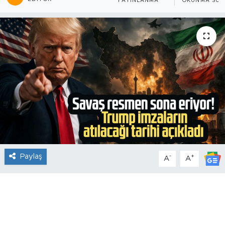
YAYINLANMA
OKUNMA SÜR
Paylaş
-
+
A
A