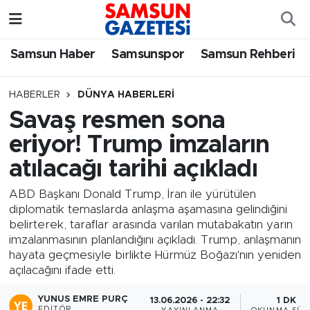
Samsun Haber
Samsun Nöbetçi Eczaneler
Samsun Haber
Samsunspor
Samsun Rehberi
Samsunspor
Samsun Hava Durumu
HABERLER
DÜNYA HABERLERI
Savaş resmen sona
Samsun Rehberi
SAMSUN Namaz Vakitleri
eriyor! Trump imzaların
Resmi İlanlar
Samsun Trafik Yoğunluk Haritası
atılacağı tarihi açıkladı
Süper Lig Puan Durumu ve Fikstür
ABD Başkanı Donald Trump, İran ile yürütülen
diplomatik temaslarda anlaşma aşamasına gelindiğini
belirterek, taraflar arasında varılan mutabakatın yarın
Tüm Manşetler
imzalanmasının planlandığını açıkladı. Trump, anlaşmanın
hayata geçmesiyle birlikte Hürmüz Boğazı'nın yeniden
Son Dakika Haberleri
açılacağını ifade etti.
Haber Arşivi
YUNUS EMRE PURÇ
13.06.2026 - 22:32
1 DK
EDITÖR