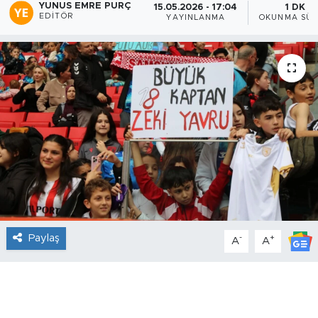
YUNUS EMRE PURÇ
15.05.2026 - 17:04
1 DK
EDITÖR
YAYINLANMA
OKUNMA SÜR
Paylaş
-
+
A
A