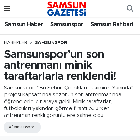
Samsun Haber
Samsun Nöbetçi Eczaneler
Samsun Haber
Samsunspor
Samsun Rehberi
Samsunspor
Samsun Hava Durumu
HABERLER
SAMSUNSPOR
Samsunspor’un son
Samsun Rehberi
SAMSUN Namaz Vakitleri
antrenmanı minik
Resmi İlanlar
Samsun Trafik Yoğunluk Haritası
taraftarlarla renklendi!
Süper Lig Puan Durumu ve Fikstür
Samsunspor, “Bu Şehrin Çocukları Takımının Yanında”
projesi kapsamında sezonun son antrenmanında
öğrencilerle bir araya geldi. Minik taraftarlar,
Tüm Manşetler
futbolcuları yakından görme fırsatı bulurken
antrenman renkli görüntülere sahne oldu.
Son Dakika Haberleri
#Samsunspor
Haber Arşivi