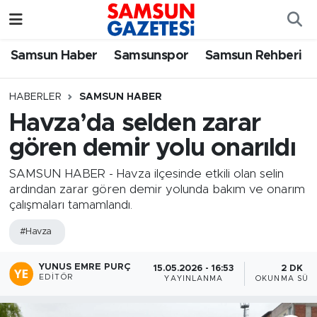
Samsun Haber
Samsun Nöbetçi Eczaneler
Samsun Haber
Samsunspor
Samsun Rehberi
Samsunspor
Samsun Hava Durumu
HABERLER
SAMSUN HABER
Havza’da selden zarar
Samsun Rehberi
SAMSUN Namaz Vakitleri
gören demir yolu onarıldı
Resmi İlanlar
Samsun Trafik Yoğunluk Haritası
SAMSUN HABER - Havza ilçesinde etkili olan selin
ardından zarar gören demir yolunda bakım ve onarım
Süper Lig Puan Durumu ve Fikstür
çalışmaları tamamlandı.
#Havza
Tüm Manşetler
YUNUS EMRE PURÇ
Son Dakika Haberleri
15.05.2026 - 16:53
2 DK
EDITÖR
YAYINLANMA
OKUNMA SÜRE
Haber Arşivi