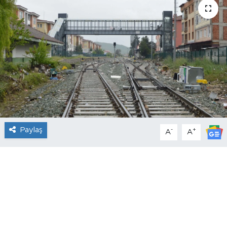
Paylaş
-
+
A
A