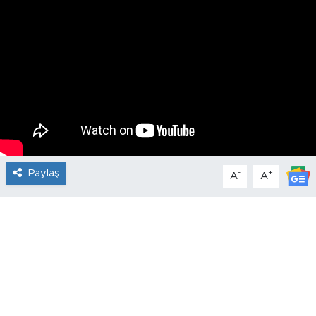
Paylaş
-
+
A
A