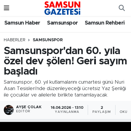
Samsun Haber
Samsun Nöbetçi Eczaneler
Samsun Haber
Samsunspor
Samsun Rehberi
Samsunspor
Samsun Hava Durumu
HABERLER
SAMSUNSPOR
Samsunspor'dan 60. yıla
Samsun Rehberi
SAMSUN Namaz Vakitleri
özel dev şölen! Geri sayım
Resmi İlanlar
Samsun Trafik Yoğunluk Haritası
başladı
Süper Lig Puan Durumu ve Fikstür
Samsunspor, 60. yıl kutlamalarını cumartesi günü Nuri
Asan Tesisleri'nde düzenleyeceği ücretsiz Yaz Şenliği
ile çocuklar ve ailelerle birlikte tamamlayacak.
Tüm Manşetler
AYŞE ÇOLAK
16.06.2026 - 13:10
2
Son Dakika Haberleri
EDITÖR
YAYINLANMA
PAYLAŞIM
OKUN
Haber Arşivi