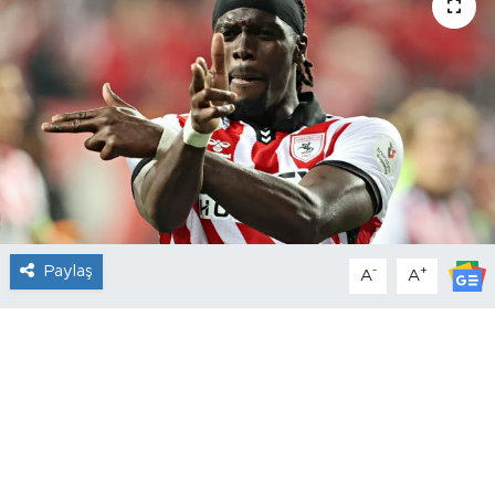
Paylaş
-
+
A
A