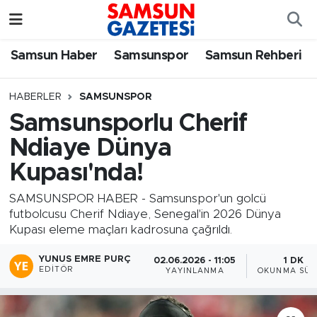
Samsun Haber
Samsun Nöbetçi Eczaneler
Samsun Haber
Samsunspor
Samsun Rehberi
Samsunspor
Samsun Hava Durumu
HABERLER
SAMSUNSPOR
Samsunsporlu Cherif
Samsun Rehberi
SAMSUN Namaz Vakitleri
Ndiaye Dünya
Resmi İlanlar
Samsun Trafik Yoğunluk Haritası
Kupası'nda!
Süper Lig Puan Durumu ve Fikstür
SAMSUNSPOR HABER - Samsunspor'un golcü
futbolcusu Cherif Ndiaye, Senegal'in 2026 Dünya
Kupası eleme maçları kadrosuna çağrıldı.
Tüm Manşetler
YUNUS EMRE PURÇ
02.06.2026 - 11:05
1 DK
Son Dakika Haberleri
EDITÖR
YAYINLANMA
OKUNMA SÜR
Haber Arşivi