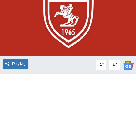
Paylaş
-
+
A
A