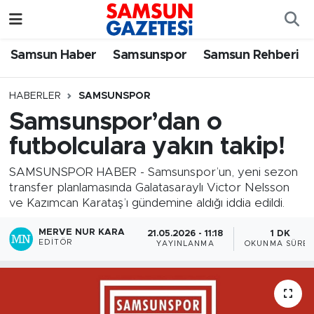
Samsun Haber
Samsun Nöbetçi Eczaneler
Samsun Haber
Samsunspor
Samsun Rehberi
Samsunspor
Samsun Hava Durumu
HABERLER
SAMSUNSPOR
Samsunspor’dan o
Samsun Rehberi
SAMSUN Namaz Vakitleri
futbolculara yakın takip!
Resmi İlanlar
Samsun Trafik Yoğunluk Haritası
SAMSUNSPOR HABER - Samsunspor’un, yeni sezon
transfer planlamasında Galatasaraylı Victor Nelsson
Süper Lig Puan Durumu ve Fikstür
ve Kazımcan Karataş’ı gündemine aldığı iddia edildi.
Tüm Manşetler
MERVE NUR KARA
21.05.2026 - 11:18
1 DK
EDITÖR
YAYINLANMA
OKUNMA SÜRES
Son Dakika Haberleri
Haber Arşivi